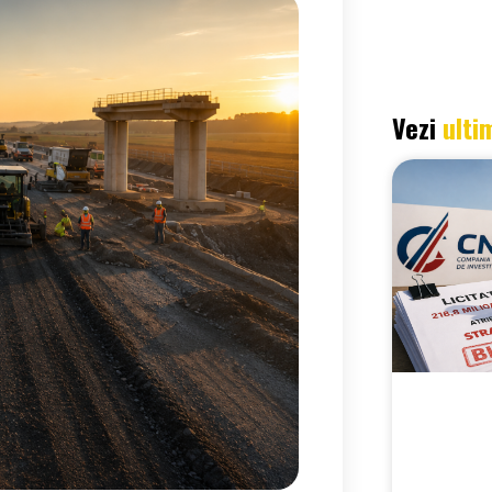
Vezi
ulti