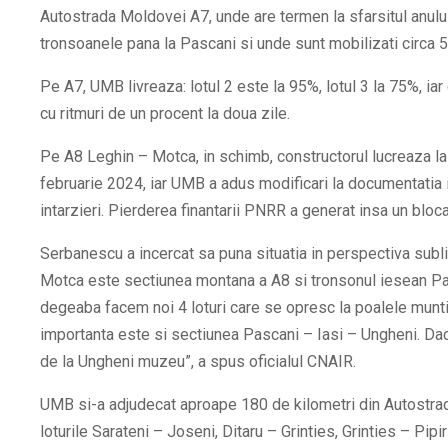
Autostrada Moldovei A7, unde are termen la sfarsitul anului
tronsoanele pana la Pascani si unde sunt mobilizati circa
Pe A7, UMB livreaza: lotul 2 este la 95%, lotul 3 la 75%, iar 
cu ritmuri de un procent la doua zile.
Pe A8 Leghin – Motca, in schimb, constructorul lucreaza la
februarie 2024, iar UMB a adus modificari la documentatia i
intarzieri. Pierderea finantarii PNRR a generat insa un bloca
Serbanescu a incercat sa puna situatia in perspectiva subl
Motca este sectiunea montana a A8 si tronsonul iesean Pa
degeaba facem noi 4 loturi care se opresc la poalele munti
importanta este si sectiunea Pascani – Iasi – Ungheni. Dac
de la Ungheni muzeu”
, a spus oficialul CNAIR.
UMB si-a adjudecat aproape 180 de kilometri din Autostrad
loturile Sarateni – Joseni, Ditaru – Grinties, Grinties – Pipi