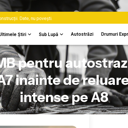
nstrucții. Date, nu povești.
Autostrăzi
Drumuri Exp
Ultimele Știri
Sub Lupă
MB pentru autostrazi
7 inainte de reluare
intense pe A8