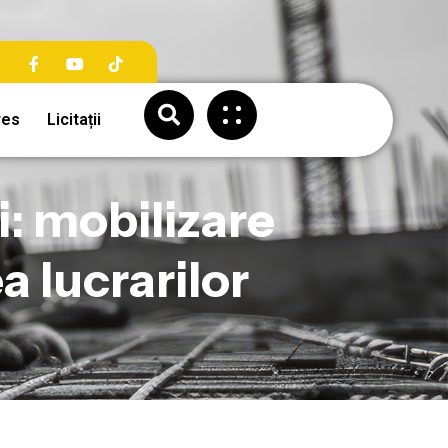
res
Licitații
: mobilizare
a lucrarilor