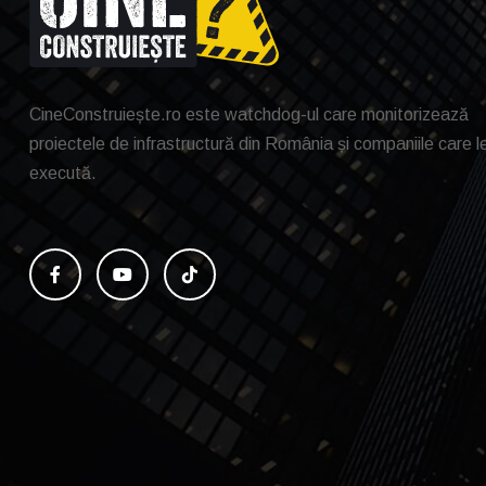
CineConstruiește.ro este watchdog-ul care monitorizează
proiectele de infrastructură din România și companiile care l
execută.