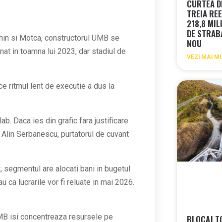
CURTEA DE
TREIA REE
218,8 MIL
DE STRAB
eghin si Motca, constructorul UMB se
NOU
nat in toamna lui 2023, dar stadiul de
VEZI MAI M
e ritmul lent de executie a dus la
b. Daca ies din grafic fara justificare
o Alin Serbanescu, purtatorul de cuvant
, segmentul are alocati bani in bugetul
au ca lucrarile vor fi reluate in mai 2026.
UMB isi concentreaza resursele pe
BLOCAJ T