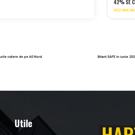
42% SE C
VEZI MAI M
urile rutiere de pe A0 Nord
Bilant SAFE in iunie 20
Utile