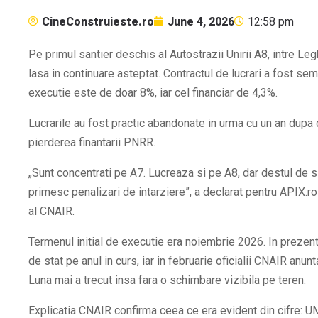
CineConstruieste.ro
June 4, 2026
12:58 pm
Pe primul santier deschis al Autostrazii Unirii A8, intre L
lasa in continuare asteptat. Contractul de lucrari a fost sem
executie este de doar 8%, iar cel financiar de 4,3%.
Lucrarile au fost practic abandonate in urma cu un an dupa c
pierderea finantarii PNRR.
„Sunt concentrati pe A7. Lucreaza si pe A8, dar destul de sla
primesc penalizari de intarziere”
, a declarat pentru APIX.r
al CNAIR.
Termenul initial de executie era noiembrie 2026. In prezent
de stat pe anul in curs, iar in februarie oficialii CNAIR anunt
Luna mai a trecut insa fara o schimbare vizibila pe teren.
Explicatia CNAIR confirma ceea ce era evident din cifre: 