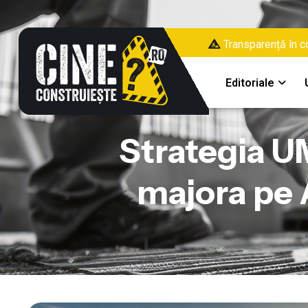
Transparență în co
Editoriale
Strategia U
majora pe A