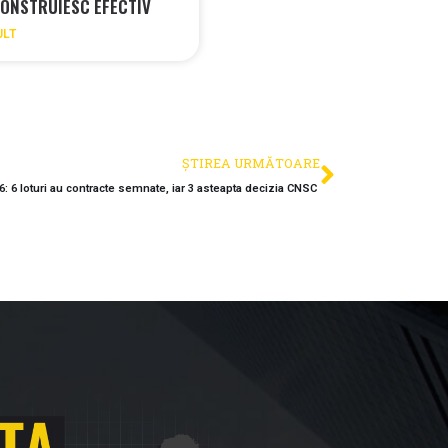
ONSTRUIESC EFECTIV
ULT
ȘTIREA URMĂTOARE
26: 6 loturi au contracte semnate, iar 3 asteapta decizia CNSC