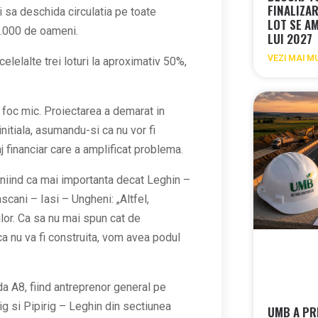
FINALIZA
 sa deschida circulatia pe toate
LOT SE A
 5.000 de oameni.
LUI 2027
VEZI MAI M
celelalte trei loturi la aproximativ 50%,
 foc mic. Proiectarea a demarat in
nitiala, asumandu-si ca nu vor fi
j financiar care a amplificat problema.
iniind ca mai importanta decat Leghin –
scani – Iasi – Ungheni:
„Altfel,
lor. Ca sa nu mai spun cat de
a nu va fi construita, vom avea podul
a A8, fiind antreprenor general pe
rig si Pipirig – Leghin din sectiunea
UMB A PR