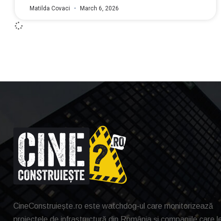
Matilda Covaci
March 6, 2026
CineConstruiește.ro este watchdog-ul care monitorizează
proiectele de infrastructură din România și companiile care l