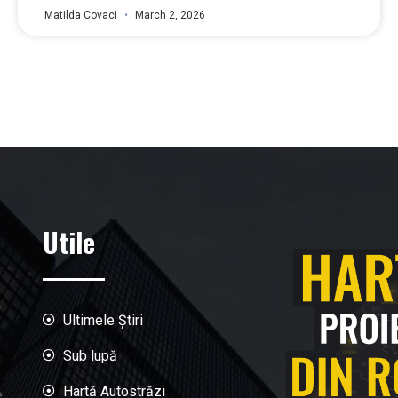
Matilda Covaci
March 2, 2026
Utile
Ultimele Știri
Sub lupă
Hartă Autostrăzi
e