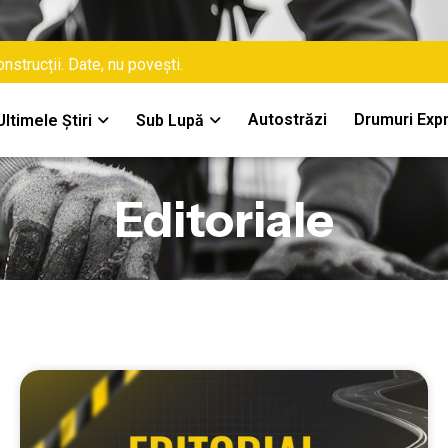
nstrucții. Date, nu povești.
Autostrăzi
Drumuri Exp
Ultimele Știri
Sub Lupă
Editoriale