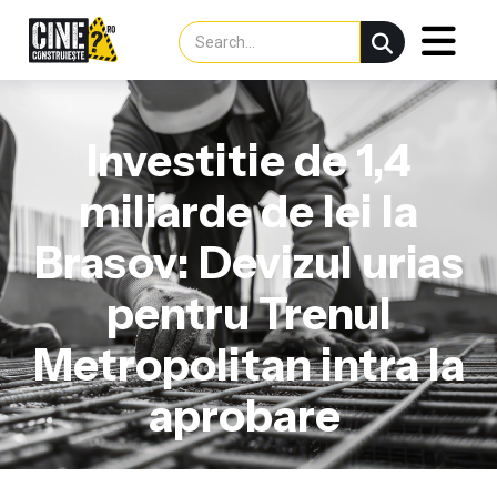
Investitie de 1,4
miliarde de lei la
Brasov: Devizul urias
pentru Trenul
Metropolitan intra la
aprobare