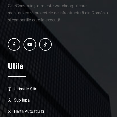
CineConstruiește.ro este watchdog-ul care
monitorizează proiectele de infrastructură din România
și companiile care le execută.
Utile
Ultimele Știri
Sub lupă
Hartă Autostrăzi