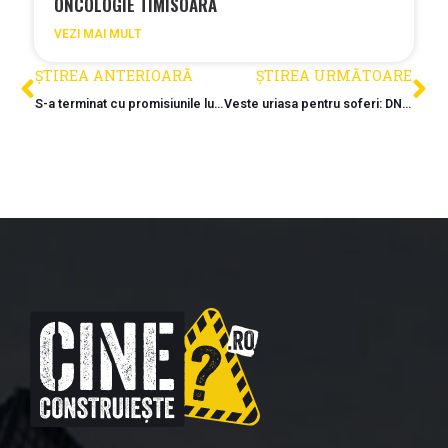
ONCOLOGIE TIMISOARA
VEZI MAI MULT
ȘTIREA ANTERIOARĂ
ȘTIREA URMĂTOARE
S-a terminat cu promisiunile lui Boc. Viceprimarul Tarcea nu mai asuma niciun termen privind Metroul Clujului
Veste uriasa pentru soferi: DN68, cosmarul dintre loturile A1, scapa de restrictii