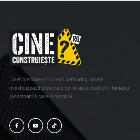
CineConstruiește.ro este watchdog-ul care
monitorizează proiectele de infrastructură din România
și companiile care le execută.