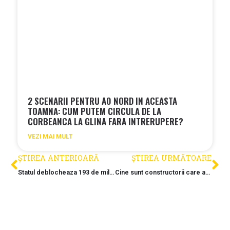
2 SCENARII PENTRU A0 NORD IN ACEASTA
TOAMNA: CUM PUTEM CIRCULA DE LA
CORBEANCA LA GLINA FARA INTRERUPERE?
VEZI MAI MULT
ȘTIREA ANTERIOARĂ
ȘTIREA URMĂTOARE
Statul deblocheaza 193 de milioane de lei pentru exproprierile de pe A8
Cine sunt constructorii care au aruncat in aer o licitatie de 1,3 miliarde de lei?