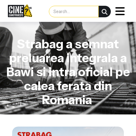
Strabag a semnat
preluarea integrala a
Bawi si intra oficial pe
calea ferata din
Romania