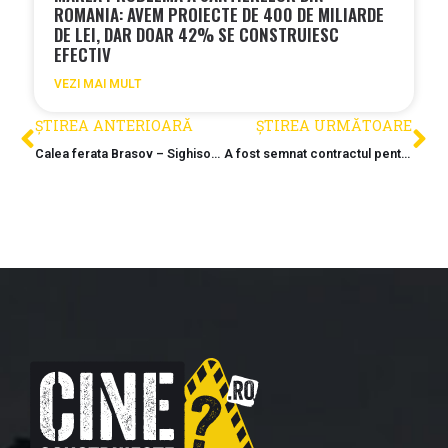
ROMANIA: AVEM PROIECTE DE 400 DE MILIARDE
DE LEI, DAR DOAR 42% SE CONSTRUIESC
EFECTIV
VEZI MAI MULT
ȘTIREA ANTERIOARĂ
ȘTIREA URMĂTOARE
Calea ferata Brasov – Sighisoara, nod strategic pentru NATO: Finantare record aprobata pentru infrastructura cu utilizare duala
A fost semnat contractul pentru realizarea statiilor trenului metropolitan Cluj. Cate mandate va dura pana cand primul calator va urca in tren?