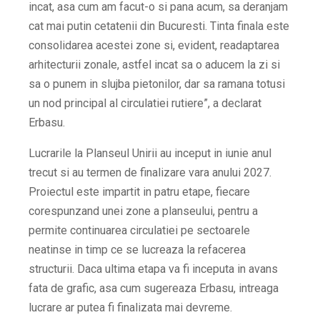
incat, asa cum am facut-o si pana acum, sa deranjam
cat mai putin cetatenii din Bucuresti. Tinta finala este
consolidarea acestei zone si, evident, readaptarea
arhitecturii zonale, astfel incat sa o aducem la zi si
sa o punem in slujba pietonilor, dar sa ramana totusi
un nod principal al circulatiei rutiere”
, a declarat
Erbasu.
Lucrarile la Planseul Unirii au inceput in iunie anul
trecut si au termen de finalizare vara anului 2027.
Proiectul este impartit in patru etape, fiecare
corespunzand unei zone a planseului, pentru a
permite continuarea circulatiei pe sectoarele
neatinse in timp ce se lucreaza la refacerea
structurii. Daca ultima etapa va fi inceputa in avans
fata de grafic, asa cum sugereaza Erbasu, intreaga
lucrare ar putea fi finalizata mai devreme.