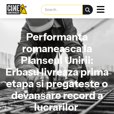
Performanta
romaneasca la
Planseul Unirii:
Erbasu livreaza prima
etapa si pregateste o
devansare record a
lucrarilor