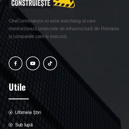
CineConstruiește.ro este watchdog-ul care
monitorizează proiectele de infrastructură din România
și companiile care le execută.
Utile
Ultimele Știri
Sub lupă