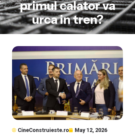
primul calator va
urca in tren?
CineConstruieste.ro
May 12, 2026