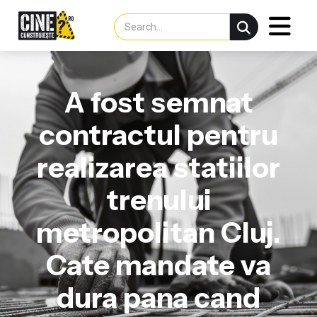
A fost semnat
contractul pentru
realizarea statiilor
trenului
metropolitan Cluj.
Cate mandate va
dura pana cand