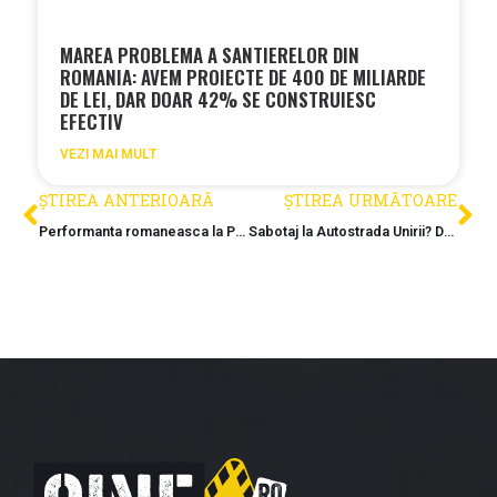
MAREA PROBLEMA A SANTIERELOR DIN
ROMANIA: AVEM PROIECTE DE 400 DE MILIARDE
DE LEI, DAR DOAR 42% SE CONSTRUIESC
EFECTIV
VEZI MAI MULT
ȘTIREA ANTERIOARĂ
ȘTIREA URMĂTOARE
Performanta romaneasca la Planseul Unirii: Erbasu livreaza prima etapa si pregateste o devansare record a lucrarilor
Sabotaj la Autostrada Unirii? Danlin XXL blocheaza din nou UMB pe A8, chiar inainte de termenul limita pentru fondurile europene