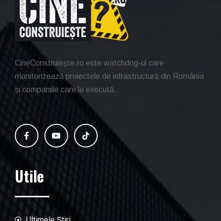
CineConstruiește.ro este watchdog-ul care
monitorizează proiectele de infrastructură din România
și companiile care le execută.
Utile
Ultimele Știri