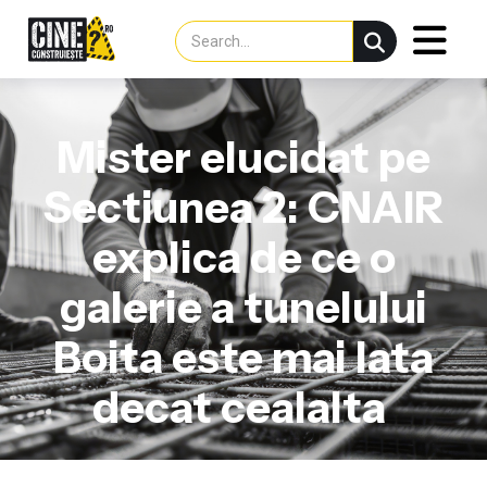
Mister elucidat pe
Sectiunea 2: CNAIR
explica de ce o
galerie a tunelului
Boita este mai lata
decat cealalta