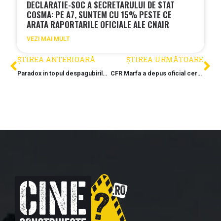
DECLARATIE-SOC A SECRETARULUI DE STAT
COSMA: PE A7, SUNTEM CU 15% PESTE CE
ARATA RAPORTARILE OFICIALE ALE CNAIR
VEZI MAI MULT
ȘTIREA ANTERIOARĂ
ȘTIREA URMĂTOARE
Paradox in topul despagubirilor de pe DX Focsani – Braila: O institutie publica primeste cele mai mari sume de la Guvern
CFR Marfa a depus oficial cererea de intrare in faliment: Va fi Carpatica Feroviar o noua masina de tocat banii publici?