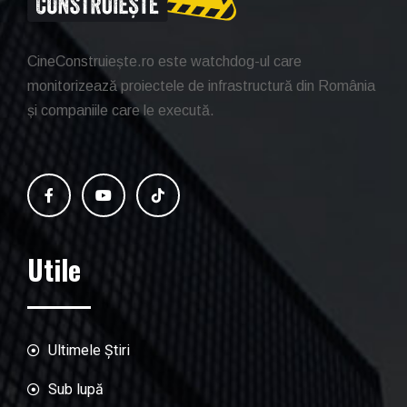
CineConstruiește.ro este watchdog-ul care
monitorizează proiectele de infrastructură din România
și companiile care le execută.
Utile
Ultimele Știri
Sub lupă