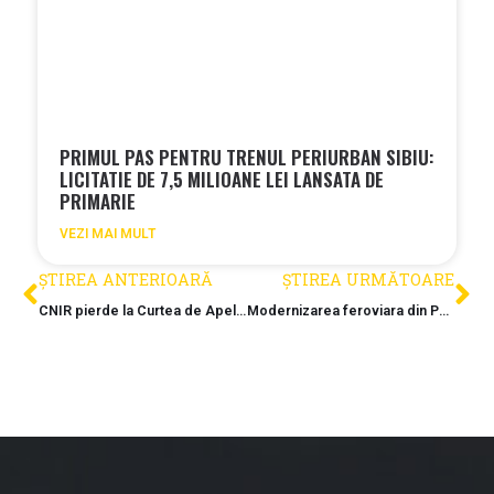
PRIMUL PAS PENTRU TRENUL PERIURBAN SIBIU:
LICITATIE DE 7,5 MILIOANE LEI LANSATA DE
PRIMARIE
VEZI MAI MULT
ȘTIREA ANTERIOARĂ
ȘTIREA URMĂTOARE
CNIR pierde la Curtea de Apel „meciul” cu Makyol, in plin scandal al celor 21 de contestatii din Moldova
Modernizarea feroviara din Portul Constanta are supervizor: Polonezii castiga Etapa III cu punctaj maxim