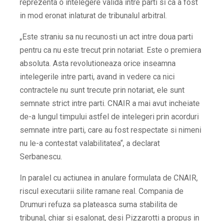
reprezenta o intelegere valida intre parti si ca a fost
in mod eronat inlaturat de tribunalul arbitral.
„Este straniu sa nu recunosti un act intre doua parti
pentru ca nu este trecut prin notariat. Este o premiera
absoluta. Asta revolutioneaza orice inseamna
intelegerile intre parti, avand in vedere ca nici
contractele nu sunt trecute prin notariat, ele sunt
semnate strict intre parti. CNAIR a mai avut incheiate
de-a lungul timpului astfel de intelegeri prin acorduri
semnate intre parti, care au fost respectate si nimeni
nu le-a contestat valabilitatea
“, a declarat
Serbanescu.
In paralel cu actiunea in anulare formulata de CNAIR,
riscul executarii silite ramane real. Compania de
Drumuri refuza sa plateasca suma stabilita de
tribunal, chiar si esalonat, desi Pizzarotti a propus in