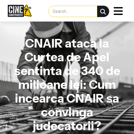
CNAIR ataca la
Curtea de Apel
sentinta de 340 de
milioane lei: Cum
incearca CNAIR sa
convinga
judecatorii?