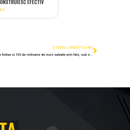
ONSTRUIESC EFECTIV
ULT
ȘTIREA URMĂTOARE
Podul “Mos Craciun” de la Arad: O receptie fictiva si 135 de milioane de euro salvate prin fals, sub ochii ingaduitori ai Parchetului European