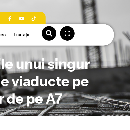
res
Licitații
le unui singur
le viaducte pe
r de pe A7