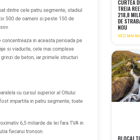
CURTEA DE
TREIA REE
t dintre cele patru segmente, stadiul
218,8 MIL
mativ 500 de oameni si peste 150 de
DE STRAB
NOU
asov.
VEZI MAI M
se concentreaza in aceasta perioada pe
saje si viaducte, cele mai complexe
 grinzi de beton, iar primele structuri
aralela cu cursul superior al Oltului
 fost impartita in patru segmente, toate
roximativ 6,5 miliarde de lei fara TVA in
tia fiecarui tronson.
BLOCAJ T