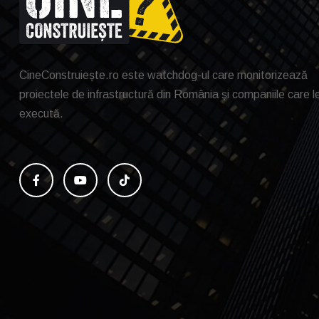
CineConstruiește.ro este watchdog-ul care monitorizează
proiectele de infrastructură din România și companiile care l
execută.