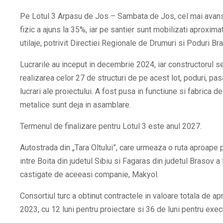
Pe Lotul 3 Arpasu de Jos – Sambata de Jos, cel mai avansa
fizic a ajuns la 35%, iar pe santier sunt mobilizati aproxi
utilaje, potrivit Directiei Regionale de Drumuri si Poduri Br
Lucrarile au inceput in decembrie 2024, iar constructorul 
realizarea celor 27 de structuri de pe acest lot, poduri, pa
lucrari ale proiectului. A fost pusa in functiune si fabrica de
metalice sunt deja in asamblare.
Termenul de finalizare pentru Lotul 3 este anul 2027.
Autostrada din „Tara Oltului”, care urmeaza o ruta aproape p
intre Boita din judetul Sibiu si Fagaras din judetul Brasov a
castigate de aceeasi companie, Makyol.
Consortiul turc a obtinut contractele in valoare totala de ap
2023, cu 12 luni pentru proiectare si 36 de luni pentru execu