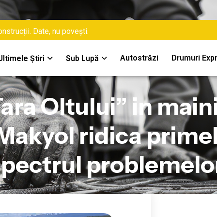
nstrucții. Date, nu povești.
Autostrăzi
Drumuri Exp
Ultimele Știri
Sub Lupă
ara Oltului” in maini
Makyol ridica prime
spectrul problemelo