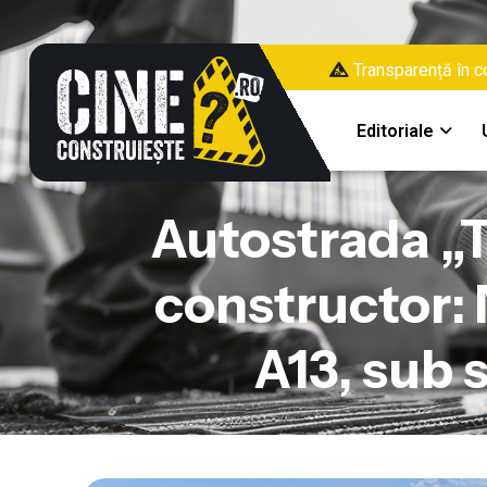
Transparență în co
Editoriale
Autostrada „T
constructor: 
A13, sub 