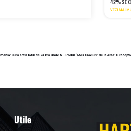
42% SE C
VEZI MAI M
Santierul A8 de 2,4 miliarde lei, cel mai supravegheat din Romania: Cum arata lotul de 24 km unde Nurol vrea sa isi spele imaginea
Utile