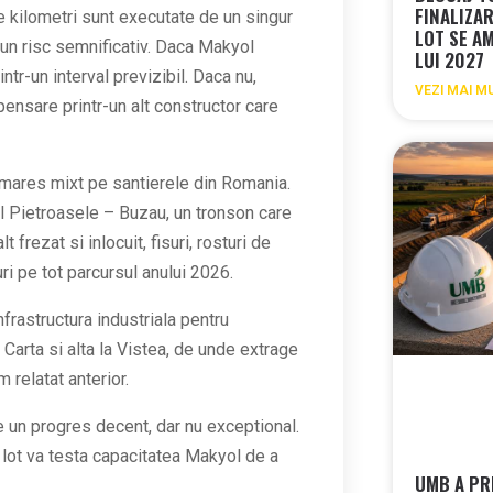
FINALIZA
de kilometri sunt executate de un singur
LOT SE A
 un risc semnificativ. Daca Makyol
LUI 2027
ntr-un interval previzibil. Daca nu,
VEZI MAI M
pensare printr-un alt constructor care
lmares mixt pe santierele din Romania.
ul Pietroasele – Buzau, un tronson care
t frezat si inlocuit, fisuri, rosturi de
uri pe tot parcursul anului 2026.
infrastructura industriala pentru
 Carta si alta la Vistea, de unde extrage
relatat anterior.
 un progres decent, dar nu exceptional.
lot va testa capacitatea Makyol de a
UMB A PR