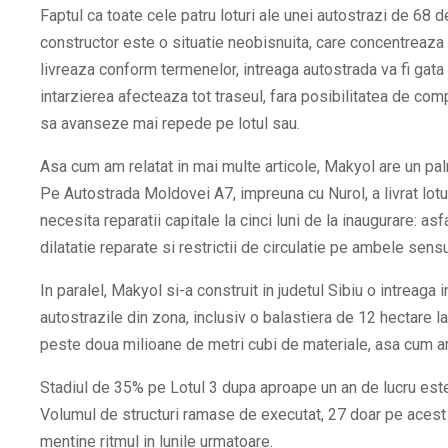
Faptul ca toate cele patru loturi ale unei autostrazi de 68 
constructor este o situatie neobisnuita, care concentreaza
livreaza conform termenelor, intreaga autostrada va fi gata i
intarzierea afecteaza tot traseul, fara posibilitatea de com
sa avanseze mai repede pe lotul sau.
Asa cum am relatat in mai multe articole, Makyol are un pa
Pe Autostrada Moldovei A7, impreuna cu Nurol, a livrat lot
necesita reparatii capitale la cinci luni de la inaugurare: asfal
dilatatie reparate si restrictii de circulatie pe ambele sens
In paralel, Makyol si-a construit in judetul Sibiu o intreaga 
autostrazile din zona, inclusiv o balastiera de 12 hectare la
peste doua milioane de metri cubi de materiale, asa cum am 
Stadiul de 35% pe Lotul 3 dupa aproape un an de lucru este
Volumul de structuri ramase de executat, 27 doar pe acest 
mentine ritmul in lunile urmatoare.