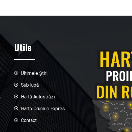
Utile
Ultimele Știri
Sub lupă
Hartă Autostrăzi
e
Hartă Drumuri Expres
Contact