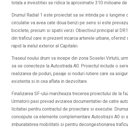
totala a investitiei se ridica la aproximativ 310 milioane de
Drumul Radial 1 este proiectat sa se intinda pe o lungime d
circulatie va avea cate doua benzi pe sens si este prevazu
biciclete, precum si spatii verzi. Obiectivul principal al DR
din traficul care in prezent incarca arterele urbane, oferind
rapid la inelul exterior al Capitalei.
Traseul noului drum va incepe din zona Soselei Virtutii, u
sa se conecteze la Autostrada A0. Proiectul include o serie
realizarea de poduri, pasaje si noduri rutiere care sa asigur
existenta si in cea aflata in dezvoltare.
Finalizarea SF-ului marcheaza trecerea proiectului de la f
Urmatorii pasi prevad avizarea documentatiei de catre autori
licitatiei pentru contractul de proiectare si executie. Drumur
concepute ca elemente complementare Autostrazii A0 si su
imbunatatirea mobilitatii si pentru decongestionarea trafic