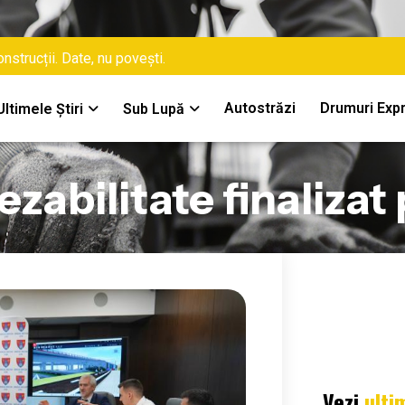
nstrucții. Date, nu povești.
Autostrăzi
Drumuri Exp
Ultimele Știri
Sub Lupă
ezabilitate finaliza
Vezi
ulti