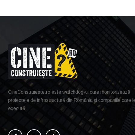
CineConstruiește.ro este watchdog-ul care monitorizează
proiectele de infrastructură din România și companiile care l
execută.