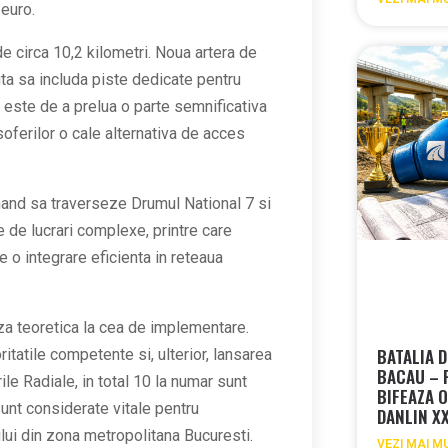
 euro.
e circa 10,2 kilometri. Noua artera de
ta sa includa piste dedicate pentru
1 este de a prelua o parte semnificativa
 soferilor o cale alternativa de acces
rmand sa traverseze Drumul National 7 si
 de lucrari complexe, printre care
e o integrare eficienta in reteaua
aza teoretica la cea de implementare.
BATALIA D
tatile competente si, ulterior, lansarea
BACAU – 
ile Radiale, in total 10 la numar sunt
BIFEAZA O
nt considerate vitale pentru
DANLIN X
ului din zona metropolitana Bucuresti.
VEZI MAI M