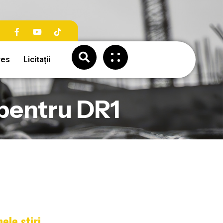
res
Licitații
t pentru DR1
mele știri