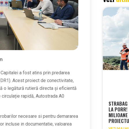
pm
 Capitalei a fost atins prin predarea
(DR1). Acest proiect de conectivitate,
 o legătură rutieră directa și eficientă
de circulație rapidă, Autostrada A0
STRABAG 
LA PORR! 
MILIOANE
probarilor necesare si pentru demararea
PROIECTU
lor incluse in documentatie, valoarea
VEZI MAI M