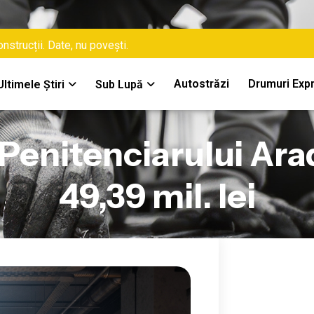
nstrucții. Date, nu povești.
Autostrăzi
Drumuri Exp
Ultimele Știri
Sub Lupă
Penitenciarului Arad
49,39 mil. lei