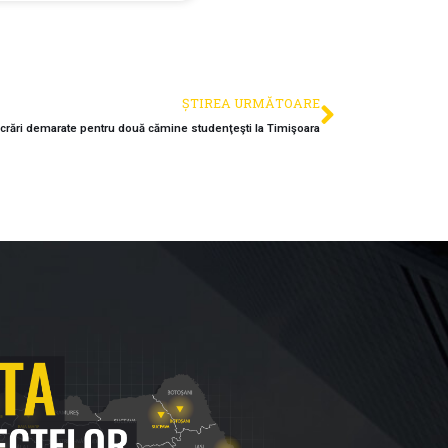
ȘTIREA URMĂTOARE
crări demarate pentru două cămine studenţeşti la Timişoara