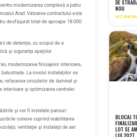
DE STRAB
entru modernizarea complexă a patru
NOU
enciarul Arad. Valoarea contractului este
VEZI MAI M
tru desfăşurat total de aproape 18.000
urii de detenţie, cu scopul de a
ică şi siguranţa spaţiilor.
riei, modernizarea finisajelor interioare,
balustrade. La nivelul instalaţiilor se
, refacerea circuitelor de iluminat şi
 interioare şi optimizarea centralei
dirile şi vor fi instalate panouri
BLOCAJ T
crările conexe cuprind reabilitarea
FINALIZA
zolaţii, ventilaţie şi instalaţii de aer.
LOT SE A
LUI 2027