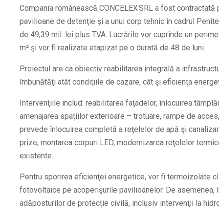
Compania românească CONCELEX SRL a fost contractată p
pavilioane de detenţie şi a unui corp tehnic în cadrul Penit
de 49,39 mil. lei plus TVA.
Lucrările vor cuprinde un perime
m² şi vor fi realizate etapizat pe o durată de 48 de luni.
Proiectul are ca obiectiv reabilitarea integrală a infrastruct
îmbunătăţi atât condiţiile de cazare, cât şi eficienţa energet
Intervenţiile includ: reabilitarea faţadelor, înlocuirea tâmplă
amenajarea spaţiilor exterioare – trotuare, rampe de acces, 
prevede înlocuirea completă a reţelelor de apă şi canalizare
prize, montarea corpuri LED, modernizarea reţelelor termice
existente.
Pentru sporirea eficienţei energetice, vor fi termoizolate clă
fotovoltaice pe acoperişurile pavilioanelor.
De asemenea, lu
adăposturilor de protecţie civilă, inclusiv intervenţii la hidroi