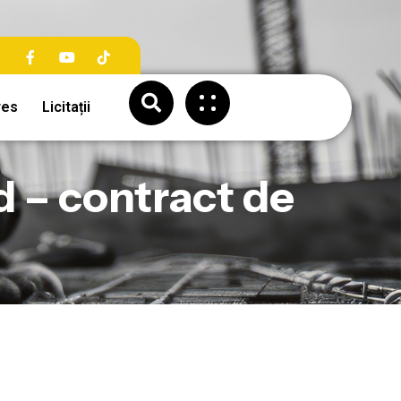
res
Licitații
 – contract de