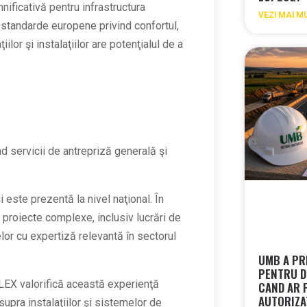
ificativă pentru infrastructura
VEZI MAI M
la standarde europene privind confortul,
ilor şi instalaţiilor are potenţialul de a
.
 servicii de antrepriză generală şi
i este prezentă la nivel naţional.
În
 proiecte complexe, inclusiv lucrări de
elor cu expertiză relevantă în sectorul
UMB A PR
PENTRU D
LEX valorifică această experienţă
CAND AR 
AUTORIZA
asupra instalaţiilor şi sistemelor de