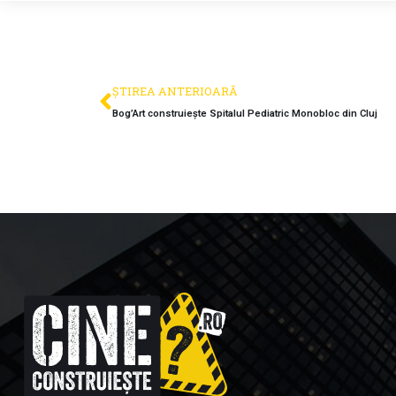
ȘTIREA ANTERIOARĂ
Bog’Art construiește Spitalul Pediatric Monobloc din Cluj