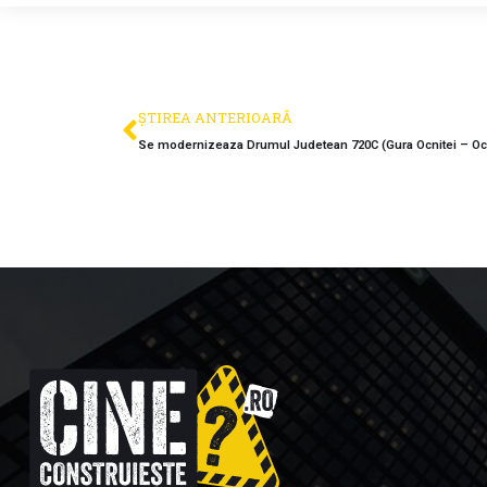
ȘTIREA ANTERIOARĂ
Se modernizeaza Drumul Judetean 720C (Gura Ocnitei – Oc