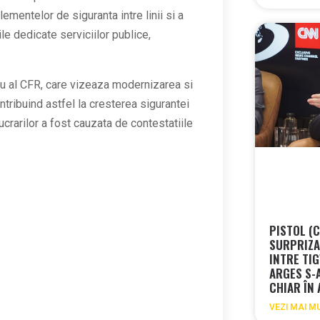
ementelor de siguranta intre linii si a
le dedicate serviciilor publice,
lu al CFR, care vizeaza modernizarea si
ontribuind astfel la cresterea sigurantei
lucrarilor a fost cauzata de contestatiile
PISTOL (
SURPRIZA 
INTRE TIG
ARGES S-
CHIAR ÎN
VEZI MAI M