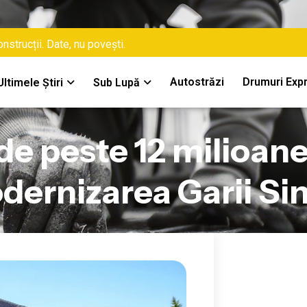
nstrucții. Date, nu povești.
Autostrăzi
Drumuri Exp
Ultimele Știri
Sub Lupă
 de peste 12 milioane
dernizarea Garii Sin