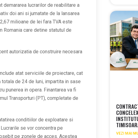
 demararea lucrarilor de reabilitare a
ativ doi ani si jumatate de la lansarea
 12,67 milioane de lei fara TVA este
in Romania care detine statutul de
ecent autorizatia de construire necesara
clude atat serviciile de proiectare, cat
a totala de 24 de luni, impartita in sase
ru punerea in opera. Finantarea va fi
amul Transporturi (PT), completate de
CONTRACT
CONCELEX
INSTITUT
tatirea conditiilor de exploatare si
TIMISOA
. Lucrarile se vor concentra pe
VEZI MAI M
 deosebit pe zonele de acces. Acestea