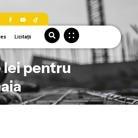
res
Licitații
 lei pentru
aia