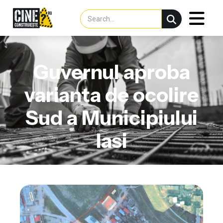
Guvernul aproba
varianta de ocolire
Sud a Municipiului
Iasi