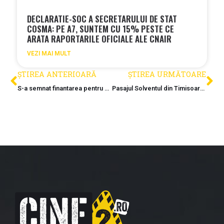
DECLARATIE-SOC A SECRETARULUI DE STAT
COSMA: PE A7, SUNTEM CU 15% PESTE CE
ARATA RAPORTARILE OFICIALE ALE CNAIR
VEZI MAI MULT
ȘTIREA ANTERIOARĂ
ȘTIREA URMĂTOARE
S-a semnat finantarea pentru studiile drumului de mare viteza Drobeta – Lugoj
Pasajul Solventul din Timisoara a fost deschis circulatiei