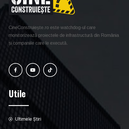
CineConstruiește.ro este watchdog-ul care
monitorizează proiectele de infrastructură din România
și companiile care le execută.
Utile
Ultimele Știri