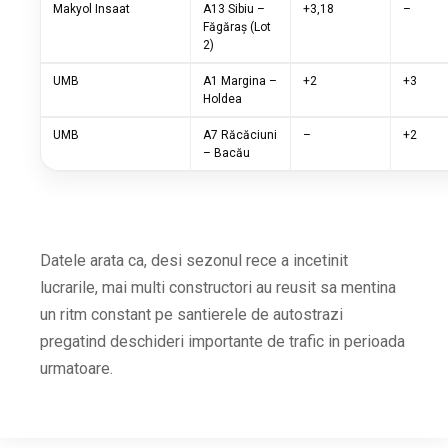
Makyol Insaat
A13 Sibiu –
+3,18
–
Făgăraș (Lot
2)
UMB
A1 Margina –
+2
+3
Holdea
UMB
A7 Răcăciuni
–
+2
– Bacău
Datele arata ca, desi sezonul rece a incetinit
lucrarile, mai multi constructori au reusit sa mentina
un ritm constant pe santierele de autostrazi
pregatind deschideri importante de trafic in perioada
urmatoare.