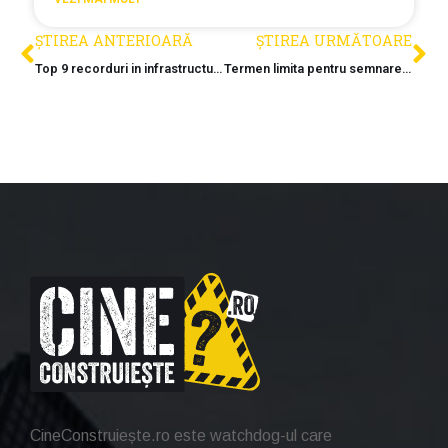
ȘTIREA ANTERIOARĂ
ȘTIREA URMĂTOARE
Top 9 recorduri in infrastructura
Termen limita pentru semnarea ultimului contract din A8
CineConstruiește.ro este watchdog-ul care