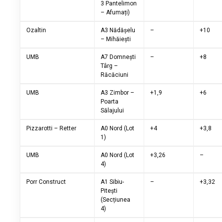
3 Pantelimon
– Afumați)
Ozaltin
A3 Nădășelu
–
+10
– Mihăiești
UMB
A7 Domnești
–
+8
Târg –
Răcăciuni
UMB
A3 Zimbor –
+1,9
+6
Poarta
Sălajului
Pizzarotti – Retter
A0 Nord (Lot
+4
+3,8
1)
UMB
A0 Nord (Lot
+3,26
–
4)
Porr Construct
A1 Sibiu-
–
+3,32
Pitești
(Secțiunea
4)