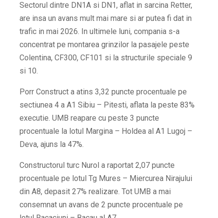
Sectorul dintre DN1A si DN1, aflat in sarcina Retter,
are insa un avans mult mai mare si ar putea fi dat in
trafic in mai 2026. In ultimele luni, compania s-a
concentrat pe montarea grinzilor la pasajele peste
Colentina, CF300, CF101 si la structurile speciale 9
si 10.
Porr Construct a atins 3,32 puncte procentuale pe
sectiunea 4 a A1 Sibiu – Pitesti, aflata la peste 83%
executie. UMB reapare cu peste 3 puncte
procentuale la lotul Margina – Holdea al A1 Lugoj –
Deva, ajuns la 47%.
Constructorul turc Nurol a raportat 2,07 puncte
procentuale pe lotul Tg Mures – Miercurea Nirajului
din A8, depasit 27% realizare. Tot UMB a mai
consemnat un avans de 2 puncte procentuale pe
lotul Racaciuni – Bacau al A7.