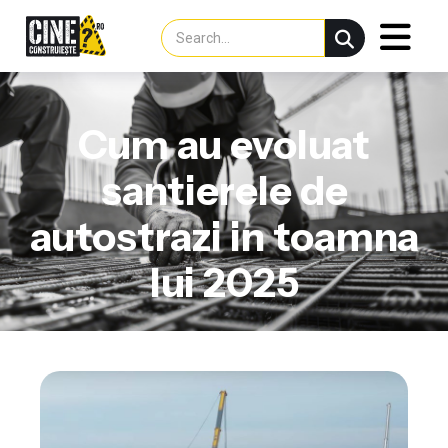
Cum au evoluat
santierele de
autostrazi in toamna
lui 2025