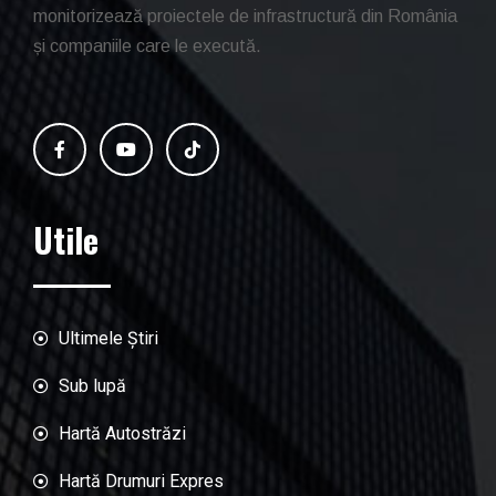
monitorizează proiectele de infrastructură din România
și companiile care le execută.
Utile
Ultimele Știri
Sub lupă
Hartă Autostrăzi
Hartă Drumuri Expres