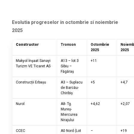
Evolutia progreselor in octombrie si noiembrie
2025
Constructor
Tronson
Octombrie
Noiemb
2025
2025
Makyol İnşaat Sanayi
A13 – lot 3
+11
Turizm VE Ticaret AS
Sibiu –
Făgăraș
Construcții Erbașu
A3 – Suplacu
+5
+4,7
de Barcău-
Chiribiș
Nurol
A8- Tg.
+4,62
+2,07
Mureș-
Miercurea
Nirajului
CCEC
A0 Nord (Lot
–
+19