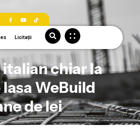
res
Licitații
talian chiar la
e lasa WeBuild
ane de lei