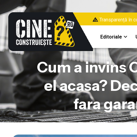
Transparență în co
Editoriale
Cum a invins C
el acasa? Dec
fara gara