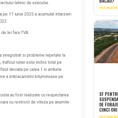
BACAU?
oiectului tehnic de executie.
VEZI MAI M
 pe 11 iunie 2025 a acumulat intarzieri
2022.
de lei fara TVA.
 a inregistrat si probleme repetate la
 traficul rutier este inchis total pe
ia fiind deviata pe calea 1 in ambele
nere a imbracamintii bituminoase pe
SF PENTRU
ecutia au fost realizate cu respectarea
SUSPENDA
soara cu restrictii de viteza pe anumite
DE FORAJ
CINCI ORI
VEZI MAI M