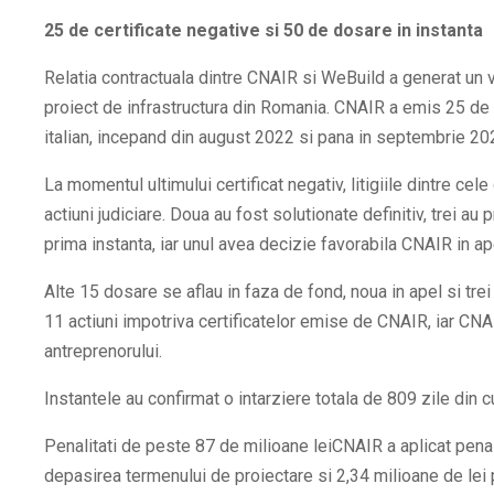
25 de certificate negative si 50 de dosare in instanta
Relatia contractuala dintre CNAIR si WeBuild a generat un v
proiect de infrastructura din Romania. CNAIR a emis 25 de c
italian, incepand din august 2022 si pana in septembrie 20
La momentul ultimului certificat negativ, litigiile dintre cel
actiuni judiciare. Doua au fost solutionate definitiv, trei au
prima instanta, iar unul avea decizie favorabila CNAIR in ap
Alte 15 dosare se aflau in faza de fond, noua in apel si tre
11 actiuni impotriva certificatelor emise de CNAIR, iar C
antreprenorului.
Instantele au confirmat o intarziere totala de 809 zile din c
Penalitati de peste 87 de milioane leiCNAIR a aplicat penal
depasirea termenului de proiectare si 2,34 milioane de lei