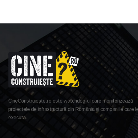
CineConstruiește.ro este watchdog-ul care monitorizează
proiectele de infrastructură din România și companiile care l
execută.