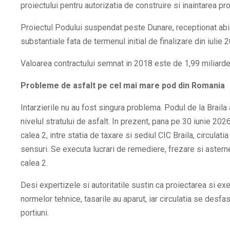
proiectului pentru autorizatia de construire si inaintarea pr
Proiectul Podului suspendat peste Dunare, receptionat abia
substantiale fata de termenul initial de finalizare din iulie 
Valoarea contractului semnat in 2018 este de 1,99 miliarde 
Probleme de asfalt pe cel mai mare pod din Romania
Intarzierile nu au fost singura problema. Podul de la Braila
nivelul stratului de asfalt. In prezent, pana pe 30 iunie 2026,
calea 2, intre statia de taxare si sediul CIC Braila, circulat
sensuri. Se executa lucrari de remediere, frezare si aster
calea 2.
Desi expertizele si autoritatile sustin ca proiectarea si ex
normelor tehnice, tasarile au aparut, iar circulatia se desfa
portiuni.