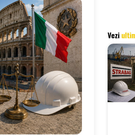
Vezi
ulti