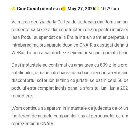
CineConstruieste.ro
May 27, 2026
10:29 am
Va marca decizia de la Curtea de Judecata din Roma un pre
reuseste sa taxeze dur constructorii straini pentru intarzie
lasa Podul suspendat de la Braila intr-un santier perpetuu
intrebarea majora aparuta dupa ce CNAIR a castigat definitiv
WeBuild incerca sa blocheze executarea unor garantii banc
Desi instantele au confirmat ca amanarea cu 809 zile a pro
a italienilor, ramane intrebarea daca banii recuperati vor ac
disconfortul soferilor: in timp ce juristii se bat in cele 50 d
podului este complet inchis pana la sfarsitul lunii iunie 202
remediere:
„Vom continua sa aparam in instantele de judecata de oriun
indiferent de numele companiilor sau al persoanelor care i
reprezentantii CNAIR.