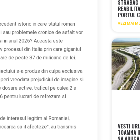
STRABAG 
REABILIT
PORTUL 
cedent istoric in care statul roman
VEZI MAI M
ri sau problemele cronice de asfalt vor
 si in anul 2026? Aceasta este
 procesul din Italia prin care gigantul
are de peste 87 de milioane de lei.
iectului s-a produs din culpa exclusiva
operi vreodata prejudiciul de imagine si
e dosare active, traficul pe calea 2 a
6 pentru lucrari de refrezare si
de interesul legitim al Romaniei,
VESTI UR
ncearca sa il afecteze”, au transmis
TOAMNA I
SA ADUCA