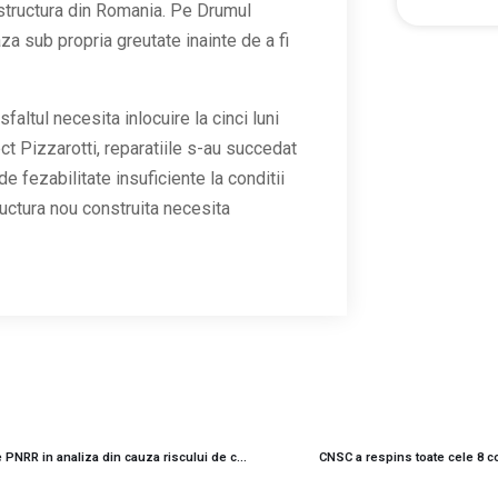
rastructura din Romania. Pe Drumul
a sub propria greutate inainte de a fi
altul necesita inlocuire la cinci luni
ct Pizzarotti, reparatiile s-au succedat
de fezabilitate insuficiente la conditii
ructura nou construita necesita
Planul de urgenta al lui Ilie Bolojan: Peste 10.000 de proiecte PNRR in analiza din cauza riscului de colaps
CNSC a respins toate cele 8 co