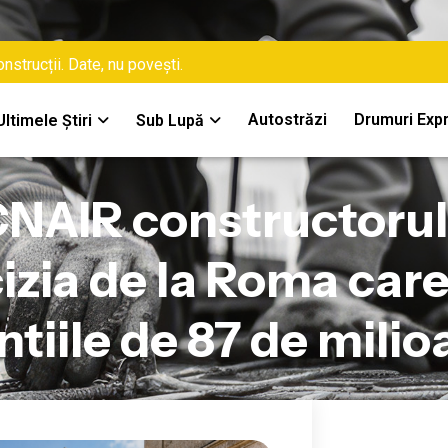
nstrucții. Date, nu povești.
Autostrăzi
Drumuri Exp
Ultimele Știri
Sub Lupă
NAIR constructorul i
izia de la Roma car
ntiile de 87 de milio