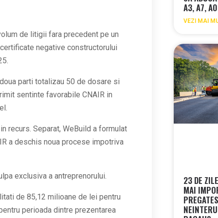
A3, A7, A0
VEZI MAI M
olum de litigii fara precedent pe un
ertificate negative constructorului
25.
e doua parti totalizau 50 de dosare si
 primit sentinte favorabile CNAIR in
el.
i in recurs. Separat, WeBuild a formulat
NAIR a deschis noua procese impotriva
ulpa exclusiva a antreprenorului.
23 DE ZI
MAI IMPO
itati de 85,12 milioane de lei pentru
PREGATES
NEINTERU
 pentru perioada dintre prezentarea