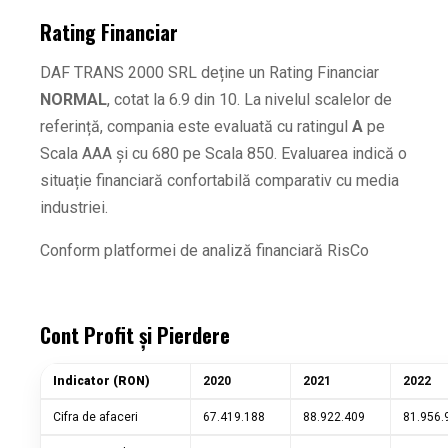
Rating Financiar
DAF TRANS 2000 SRL deține un Rating Financiar
NORMAL
, cotat la 6.9 din 10. La nivelul scalelor de
referință, compania este evaluată cu ratingul
A
pe
Scala AAA și cu 680 pe Scala 850. Evaluarea indică o
situație financiară confortabilă comparativ cu media
industriei.
Conform platformei de analiză financiară RisCo
Cont Profit și Pierdere
Indicator (RON)
2020
2021
2022
Cifra de afaceri
67.419.188
88.922.409
81.956.