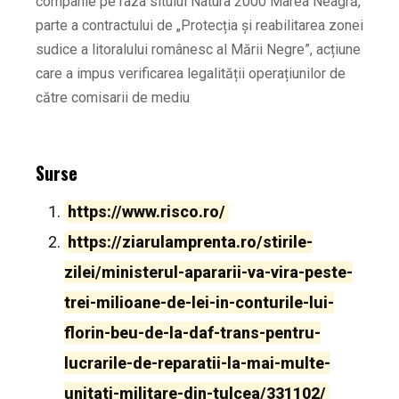
companie pe raza sitului Natura 2000 Marea Neagră,
parte a contractului de „Protecția și reabilitarea zonei
sudice a litoralului românesc al Mării Negre”, acțiune
care a impus verificarea legalității operațiunilor de
către comisarii de mediu
Surse
https://www.risco.ro/
https://ziarulamprenta.ro/stirile-
zilei/ministerul-apararii-va-vira-peste-
trei-milioane-de-lei-in-conturile-lui-
florin-beu-de-la-daf-trans-pentru-
lucrarile-de-reparatii-la-mai-multe-
unitati-militare-din-tulcea/331102/