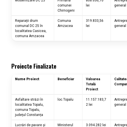
Modernizare DC 25
Primăria
808.636,10
Antrepr
comunei
lei
general
Chirnogeni
Reparații drum
Comuna
319.833,56
Antrepr
comunal DC 25 în
Amzacea
lei
general
localitatea Casicea,
comuna Amzacea
Proiecte Finalizate
Nume Proiect
Beneficiar
Valoarea
Calitate
Totală
Compan
Proiect
Asfaltare străzi în
loc.Topalu
11.157.183,7
Antrepr
localitatea Topalu,
2 lei
general
comuna Topalu,
județul Constanța
Lucrări de pavare și
Ministerul
3.094.282 lei
Antrepr