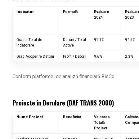
Indicator
Formulă
Evaluare
Evaluar
2024
2023
Gradul Total de
Datorii / Total
91.1%
94.5%
Îndatorare
Active
Grad Acoperire Datorii
Profit / Datorii
9.6%
2.3%
Conform platformei de analiză financiară RisCo
Proiecte în Derulare (DAF TRANS 2000)
Nume Proiect
Beneficiar
Valoarea
Calitate
Totală
Compan
Proiect