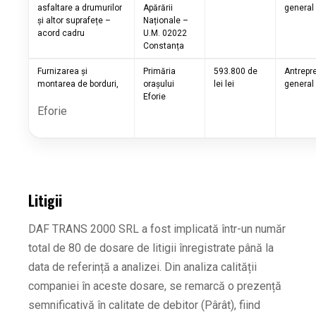
asfaltare a drumurilor
Apărării
general
și altor suprafețe –
Naționale –
acord cadru
U.M. 02022
Constanța
Furnizarea și
Primăria
593.800 de
Antrepr
montarea de borduri,
orașului
lei lei
general
Eforie
Eforie
Litigii
DAF TRANS 2000 SRL a fost implicată într-un număr
total de 80 de dosare de litigii înregistrate până la
data de referință a analizei. Din analiza calității
companiei în aceste dosare, se remarcă o prezență
semnificativă în calitate de debitor (Pârât), fiind