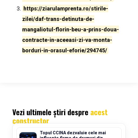
https://ziarulamprenta.ro/stirile-
zilei/daf-trans-detinuta-de-
mangaliotul-florin-beu-a-prins-doua-
contracte-in-aceeasi-zi-va-monta-
borduri-in-orasul-eforie/294745/
Vezi ultimele știri despre
acest
constructor
Topul CCINA dezvaluie cele mai
influente firme de drumuri din