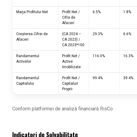
Marja Profitului Net
Profit Net /
6.5%
1.8%
Cifra de
Afaceri
Creșterea Cifrei de
(CA 2024 –
29.3%
6.6%
Afaceri
CA 2023) /
CA 2023*100
Randamentul
Profit Net /
116.0%
16.3%
Activelor
Active
Imobilizate
Randamentul
Profit Net /
99.4%
39.4%
Capitalului
Capitaluri
Proprii
Conform platformei de analiză financiară RisCo
Indicatori de Solvabilitate