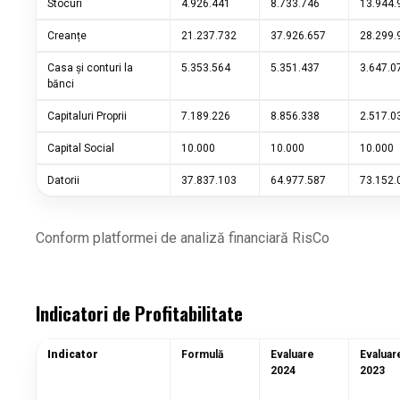
Stocuri
4.926.441
8.733.746
13.944.
Creanțe
21.237.732
37.926.657
28.299.
Casa și conturi la
5.353.564
5.351.437
3.647.0
bănci
Capitaluri Proprii
7.189.226
8.856.338
2.517.0
Capital Social
10.000
10.000
10.000
Datorii
37.837.103
64.977.587
73.152.
Conform platformei de analiză financiară RisCo
Indicatori de Profitabilitate
Indicator
Formulă
Evaluare
Evaluar
2024
2023