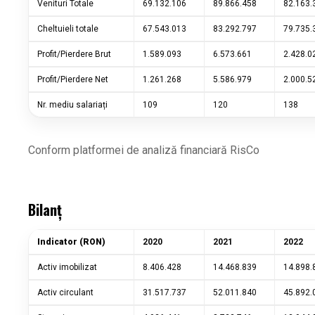
Venituri Totale
69.132.106
89.866.458
82.163.
Cheltuieli totale
67.543.013
83.292.797
79.735.
Profit/Pierdere Brut
1.589.093
6.573.661
2.428.0
Profit/Pierdere Net
1.261.268
5.586.979
2.000.5
Nr. mediu salariați
109
120
138
Conform platformei de analiză financiară RisCo
Bilanț
Indicator (RON)
2020
2021
2022
Activ imobilizat
8.406.428
14.468.839
14.898.
Activ circulant
31.517.737
52.011.840
45.892.