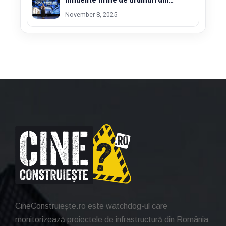
Constanta
November 8, 2025
CineConstruiește.ro este watchdog-ul care
monitorizează proiectele de infrastructură din România