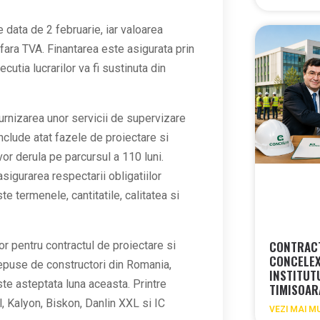
 data de 2 februarie, iar valoarea
fara TVA. Finantarea este asigurata prin
tia lucrarilor va fi sustinuta din
urnizarea unor servicii de supervizare
include atat fazele de proiectare si
 vor derula pe parcursul a 110 luni.
asigurarea respectarii obligatiilor
te termenele, cantitatile, calitatea si
CONTRACT
lor pentru contractul de proiectare si
CONCELEX
depuse de constructori din Romania,
INSTITUT
ste asteptata luna aceasta. Printre
TIMISOA
 Kalyon, Biskon, Danlin XXL si IC
VEZI MAI M