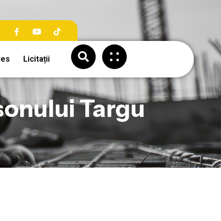
res
Licitații
sonului Targu