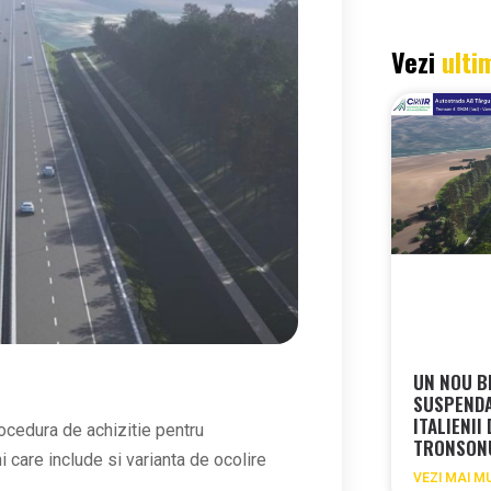
Vezi
ulti
UN NOU B
SUSPEND
ITALIENII
ocedura de achizitie pentru
TRONSON
 care include si varianta de ocolire
VEZI MAI M