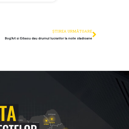
ȘTIREA URMĂTOARE
Bog’Art si Erbasu dau drumul lucrarilor la noile stadioane