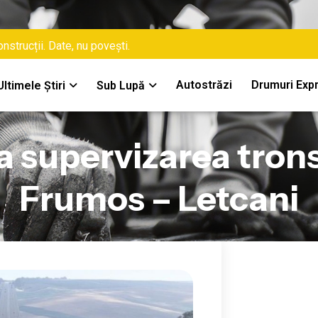
nstrucții. Date, nu povești.
Autostrăzi
Drumuri Exp
Ultimele Știri
Sub Lupă
za supervizarea tron
Frumos – Letcani