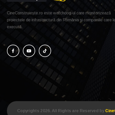
CineConstruiește.ro este watchdog-ul care monitorizează
proiectele de infrastructură din România și companiile care l
execută.
Cine
Copyrights 2026. All Rights are Reserved by