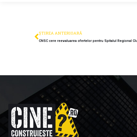
ȘTIREA ANTERIOARĂ
CNSC cere reevaluarea ofertelor pentru Spitalul Regional Cl