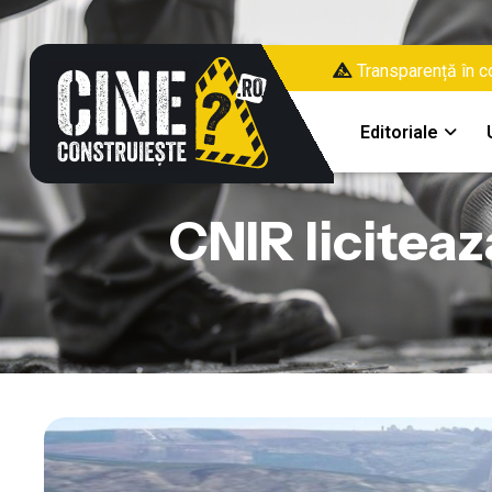
Transparență în co
Editoriale
CNIR licitea