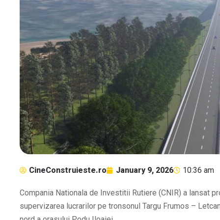
CineConstruieste.ro
January 9, 2026
10:36 am
Compania Nationala de Investitii Rutiere (CNIR) a lansat pr
supervizarea lucrarilor pe tronsonul Targu Frumos – Letcani
nord a orasului Podu Iloaiei.