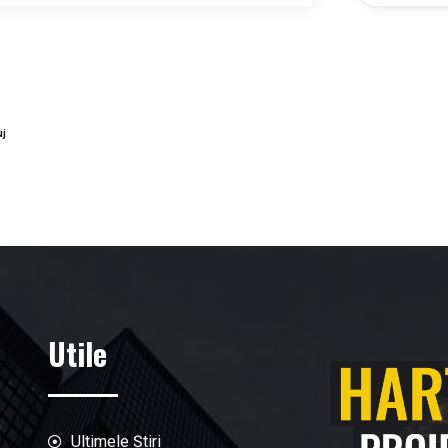
uj
Utile
Ultimele Știri