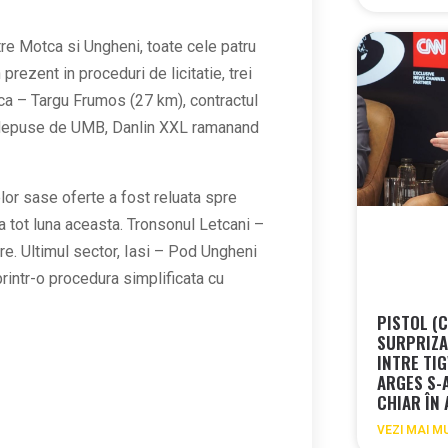
ntre Motca si Ungheni, toate cele patru
prezent in proceduri de licitatie, trei
tca – Targu Frumos (27 km), contractul
 depuse de UMB, Danlin XXL ramanand
or sase oferte a fost reluata spre
la tot luna aceasta. Tronsonul Letcani –
are. Ultimul sector, Iasi – Pod Ungheni
 printr-o procedura simplificata cu
PISTOL (
SURPRIZA 
INTRE TIG
ARGES S-
CHIAR ÎN
VEZI MAI M