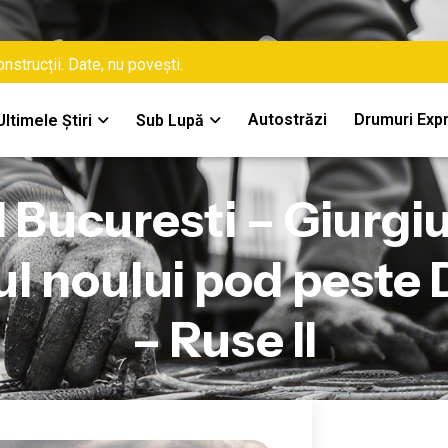
nstrucții. Date, nu povești.
Autostrăzi
Drumuri Exp
Ultimele Știri
Sub Lupă
l Bucuresti – Giurg
 noului pod peste 
– Ruse II