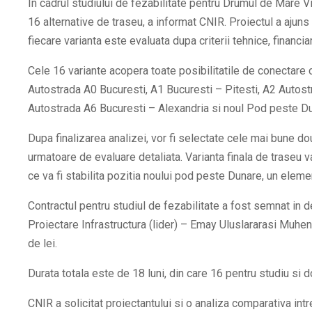
In cadrul studiului de fezabilitate pentru Drumul de Mare V
16 alternative de traseu, a informat CNIR. Proiectul a ajuns 
fiecare varianta este evaluata dupa criterii tehnice, financi
Cele 16 variante acopera toate posibilitatile de conectare cu
Autostrada A0 Bucuresti, A1 Bucuresti – Pitesti, A2 Autostr
Autostrada A6 Bucuresti – Alexandria si noul Pod peste Du
Dupa finalizarea analizei, vor fi selectate cele mai bune dou
urmatoare de evaluare detaliata. Varianta finala de traseu v
ce va fi stabilita pozitia noului pod peste Dunare, un eleme
Contractul pentru studiul de fezabilitate a fost semnat in
Proiectare Infrastructura (lider) – Emay Uluslararasi Muhen
de lei.
Durata totala este de 18 luni, din care 16 pentru studiu si d
CNIR a solicitat proiectantului si o analiza comparativa intr