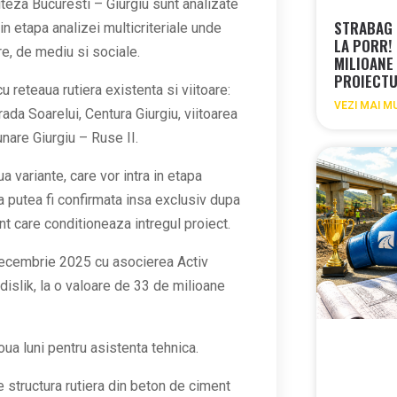
iteza Bucuresti – Giurgiu sunt analizate
STRABAG 
in etapa analizei multicriteriale unde
LA PORR! 
are, de mediu si sociale.
MILIOANE
PROIECTU
 reteaua rutiera existenta si viitoare:
VEZI MAI M
ada Soarelui, Centura Giurgiu, viitoarea
nare Giurgiu – Ruse II.
a variante, care vor intra in etapa
a putea fi confirmata insa exclusiv dupa
nt care conditioneaza intregul proiect.
 decembrie 2025 cu asocierea Activ
dislik, la o valoare de 33 de milioane
oua luni pentru asistenta tehnica.
e structura rutiera din beton de ciment