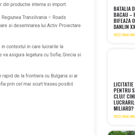
r din productie interna si import.
BATALIA D
BACAU – 
uct Regiunea Transilvania – Roads
BIFEAZA O
are si desemnarea lui Activ Proiectare
DANLIN X
VEZI MAI M
n contextul in care lucrarile la
va asigura legatura cu Sofia, Grecia si
rapid de la frontiera cu Bulgaria si ar
LICITATIE
a prin cel mai scurt traseu posibil.
PENTRU S
CLUJ! CIN
LUCRARIL
MILIARD?
VEZI MAI M