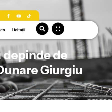
res
Licitații
iu depinde de
Dunare Giurgiu