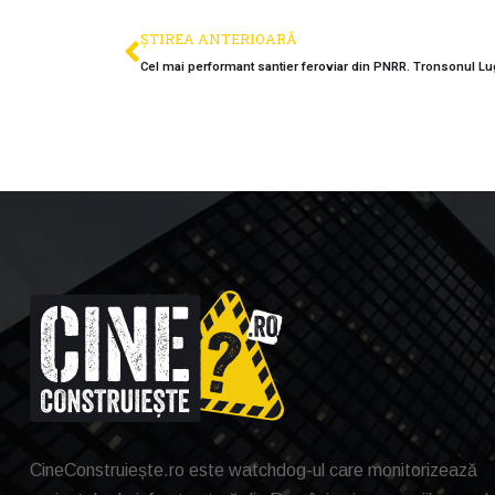
ȘTIREA ANTERIOARĂ
CineConstruiește.ro este watchdog-ul care monitorizează