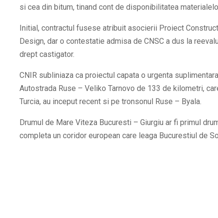
si cea din bitum, tinand cont de disponibilitatea materialelo
Initial, contractul fusese atribuit asocierii Proiect Constr
Design, dar o contestatie admisa de CNSC a dus la reevalu
drept castigator.
CNIR subliniaza ca proiectul capata o urgenta suplimentara i
Autostrada Ruse – Veliko Tarnovo de 133 de kilometri, care 
Turcia, au inceput recent si pe tronsonul Ruse – Byala.
Drumul de Mare Viteza Bucuresti – Giurgiu ar fi primul drum 
completa un coridor european care leaga Bucurestiul de Sofi