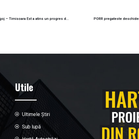
Cel mai performant santier feroviar din PNRR. Tronsonul Lugoj – Timisoara Est a atins un progres de 67%
PORR pregateste deschiderea
Utile
Ultimele Știri
Sub lupă