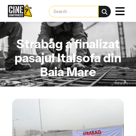
Strabag a finalizat
pasajul Italsofa din
Baia Mare