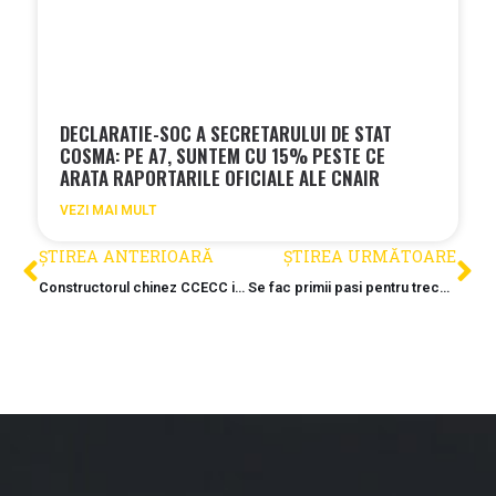
DECLARATIE-SOC A SECRETARULUI DE STAT
COSMA: PE A7, SUNTEM CU 15% PESTE CE
ARATA RAPORTARILE OFICIALE ALE CNAIR
VEZI MAI MULT
ȘTIREA ANTERIOARĂ
ȘTIREA URMĂTOARE
Constructorul chinez CCECC intarzie singurul sau proiect din Romania
Se fac primii pasi pentru trecerea muntilor pe A8