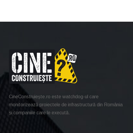
CineConstruiește.ro este watchdog-ul care
monitorizează proiectele de infrastructură din România
și companiile care le execută.