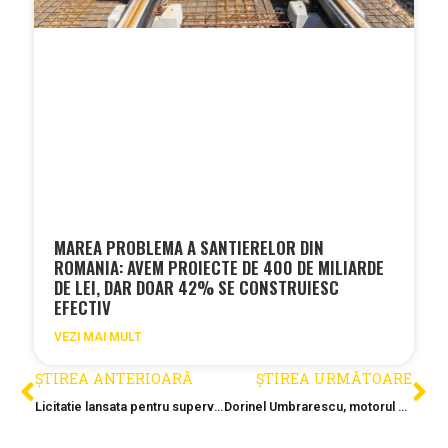
MAREA PROBLEMA A SANTIERELOR DIN
ROMANIA: AVEM PROIECTE DE 400 DE MILIARDE
DE LEI, DAR DOAR 42% SE CONSTRUIESC
EFECTIV
VEZI MAI MULT
ȘTIREA ANTERIOARĂ
ȘTIREA URMĂTOARE
Licitatie lansata pentru supervizarea tronsonului critic dintre Letcani-Iasi (A8)
Dorinel Umbrarescu, motorul principal al santierelor de autostrazi în 2026