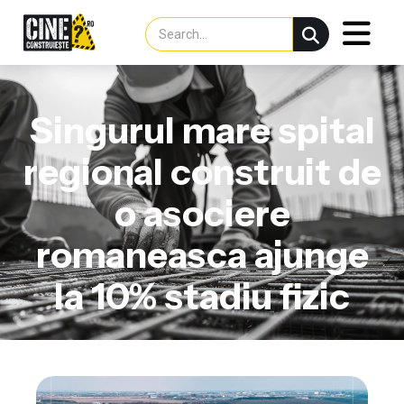
Singurul mare spital
regional construit de
o asociere
romaneasca ajunge
la 10% stadiu fizic