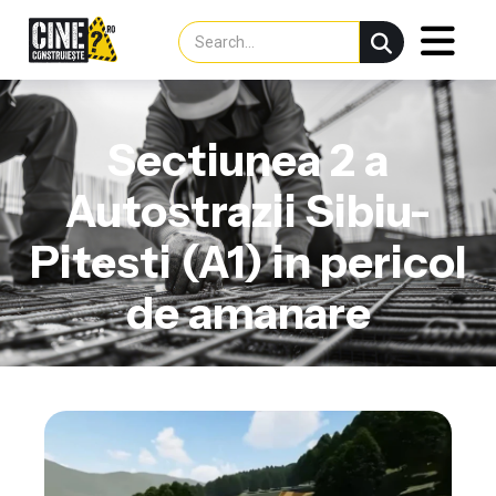
Sectiunea 2 a
Autostrazii Sibiu-
Pitesti (A1) in pericol
de amanare