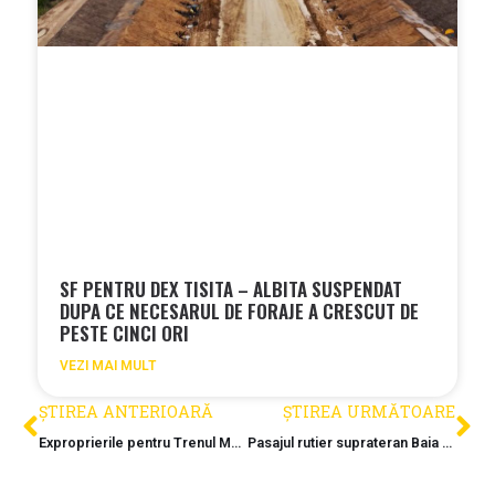
SF PENTRU DEX TISITA – ALBITA SUSPENDAT
DUPA CE NECESARUL DE FORAJE A CRESCUT DE
PESTE CINCI ORI
VEZI MAI MULT
ȘTIREA ANTERIOARĂ
ȘTIREA URMĂTOARE
Exproprierile pentru Trenul Metropolitan Cluj ajung la 70 de milioane lei
Pasajul rutier suprateran Baia Mare-Grosi va fi deschis circulatiei luna viitoare