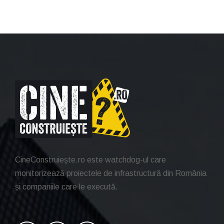
CineConstruiește.ro este watchdog-ul care
monitorizează proiectele de infrastructură din România
și companiile care le execută.