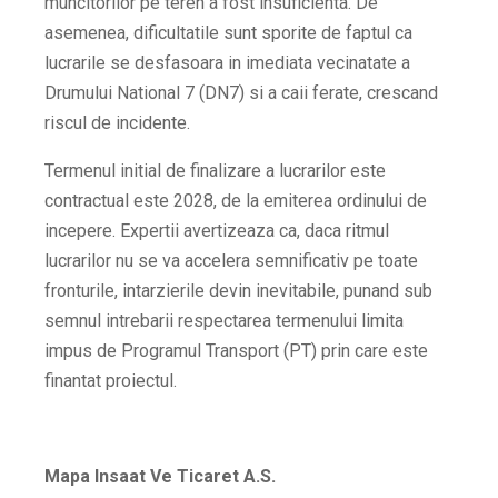
muncitorilor pe teren a fost insuficienta. De
asemenea, dificultatile sunt sporite de faptul ca
lucrarile se desfasoara in imediata vecinatate a
Drumului National 7 (DN7) si a caii ferate, crescand
riscul de incidente.
Termenul initial de finalizare a lucrarilor este
contractual este 2028, de la emiterea ordinului de
incepere. Expertii avertizeaza ca, daca ritmul
lucrarilor nu se va accelera semnificativ pe toate
fronturile, intarzierile devin inevitabile, punand sub
semnul intrebarii respectarea termenului limita
impus de Programul Transport (PT) prin care este
finantat proiectul.
Mapa Insaat Ve Ticaret A.S.