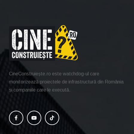
CineConstruiește.ro este watchdog-ul care
monitorizează proiectele de infrastructură din România
și companiile care le execută.