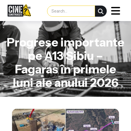
Progrese importante
pe A13 Sibiu –
Fagaras în primele
luni ale anului 2026