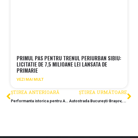
PRIMUL PAS PENTRU TRENUL PERIURBAN SIBIU:
LICITATIE DE 7,5 MILIOANE LEI LANSATA DE
PRIMARIE
VEZI MAI MULT
ȘTIREA ANTERIOARĂ
ȘTIREA URMĂTOARE
Performanta istorica pentru AKTOR Romania: Locul 7 în topul celor mai mari proiecte feroviare europene cu tehnologie TBM
Autostrada București-Brașov, blocata de neintelegeri între CNIR și proiectant