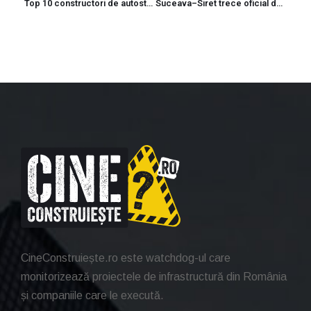
Top 10 constructori de autostrazi dupa valoarea facturilor emise in 2025
Suceava–Siret trece oficial de la autostrada la drum expres
CineConstruiește.ro este watchdog-ul care
monitorizează proiectele de infrastructură din România
și companiile care le execută.