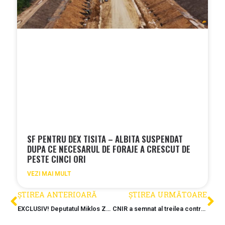
SF PENTRU DEX TISITA – ALBITA SUSPENDAT
DUPA CE NECESARUL DE FORAJE A CRESCUT DE
PESTE CINCI ORI
VEZI MAI MULT
ȘTIREA ANTERIOARĂ
ȘTIREA URMĂTOARE
EXCLUSIV! Deputatul Miklos Zoltan, către Ministerul Finanțelor: Cine urmărește contractele de achiziţii publice cu valoare mare atribuite firmelor de construcții din Turcia?
CNIR a semnat al treilea contract de supervizare pe A8: lotul montan Grinties – Pipirig intra in faza de proiectare