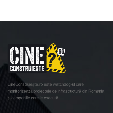
CineConstruiește.ro este watchdog-ul care
monitorizează proiectele de infrastructură din România
și companiile care le execută.