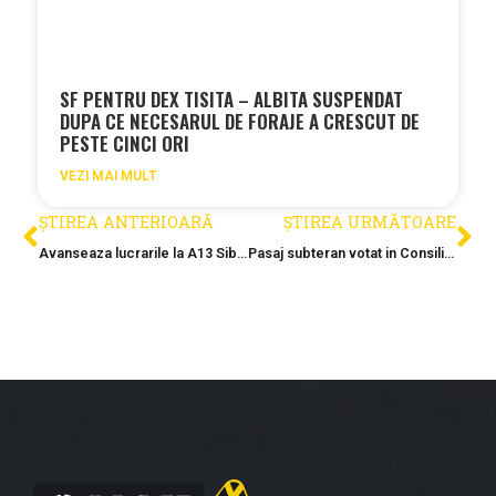
SF PENTRU DEX TISITA – ALBITA SUSPENDAT
DUPA CE NECESARUL DE FORAJE A CRESCUT DE
PESTE CINCI ORI
VEZI MAI MULT
ȘTIREA ANTERIOARĂ
ȘTIREA URMĂTOARE
Avanseaza lucrarile la A13 Sibiu-Fagaras
Pasaj subteran votat in Consiliul Local Alba Iulia