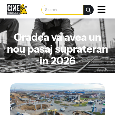
Oradea va avea un
nou pasaj suprateran
in 2026