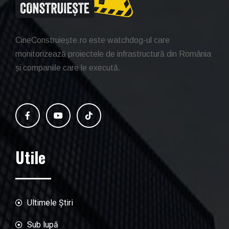
CineConstruiește.ro este watchdog-ul care
monitorizează proiectele de infrastructură din România
și companiile care le execută.
Utile
Ultimele Știri
Sub lupă