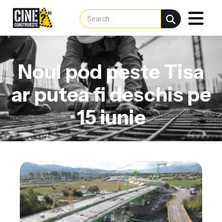
Noul pod peste Tisa
ar putea fi deschis pe
15 iunie