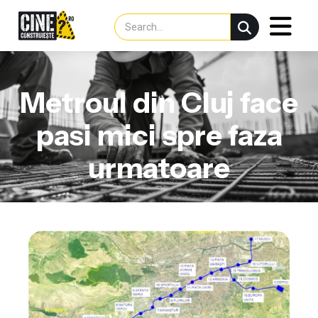
Metroul din Cluj face
pasi mici spre faza
urmatoare