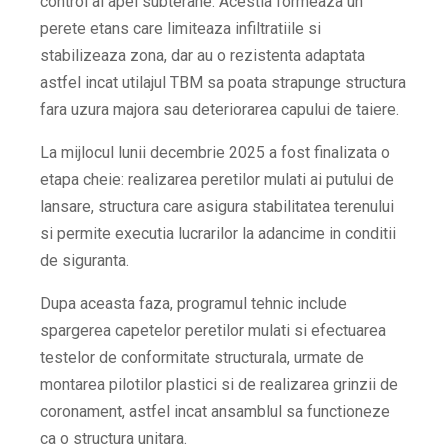
control al apei subterane. Acestia formeaza un
perete etans care limiteaza infiltratiile si
stabilizeaza zona, dar au o rezistenta adaptata
astfel incat utilajul TBM sa poata strapunge structura
fara uzura majora sau deteriorarea capului de taiere.
La mijlocul lunii decembrie 2025 a fost finalizata o
etapa cheie: realizarea peretilor mulati ai putului de
lansare, structura care asigura stabilitatea terenului
si permite executia lucrarilor la adancime in conditii
de siguranta.
Dupa aceasta faza, programul tehnic include
spargerea capetelor peretilor mulati si efectuarea
testelor de conformitate structurala, urmate de
montarea pilotilor plastici si de realizarea grinzii de
coronament, astfel incat ansamblul sa functioneze
ca o structura unitara.