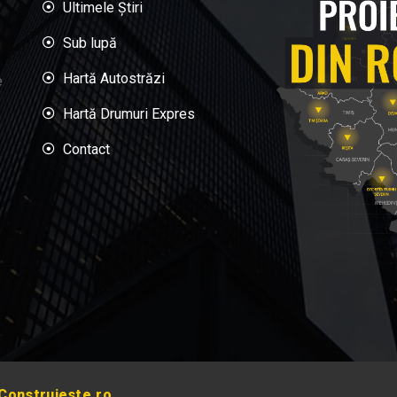
Ultimele Știri
Sub lupă
Hartă Autostrăzi
e
Hartă Drumuri Expres
Contact
Construieste.ro