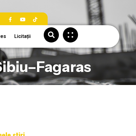
res
Licitații
Sibiu–Fagaras
mele știri