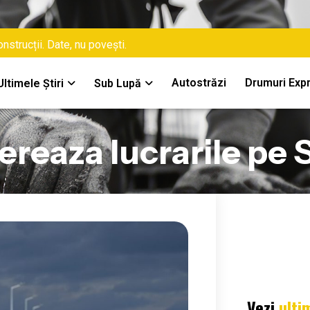
nstrucții. Date, nu povești.
Autostrăzi
Drumuri Exp
Ultimele Știri
Sub Lupă
ereaza lucrarile pe 
Vezi
ulti