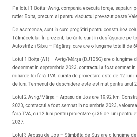
Pe lotul 1 Boita–Avrig, compania executa foraje, sapaturi p
rutier Boita, precum si pentru viaductul prevazut peste Val
De asemenea, sunt în curs pregătiri pentru construirea celu
Tălmăcelului. În prezent, lucrările sunt în desfășurare pe t
Autostrăzii Sibiu – Făgăraș, care are o lungime totală de 68
Lotul 1 Boița (A1) – Avrig/Mârșa (DJ105G) are o lungime d
desemnat în septembrie 2023, contractul a fost semnat în
miliarde lei fără TVA, durata de proiectare este de 12 luni,
de luni. Termenul de deschidere este estimat pentru anul 
Lotul 2 Avrig/Mârșa – Arpașu de Jos are 19,92 km. Constr
2023, contractul a fost semnat în noiembrie 2023, valoarea 
fără TVA, cu 12 luni pentru proiectare și 36 de luni pentru
2027.
Lotul 3 Arpașu de Jos – Sâmbăta de Sus are o lungime de 