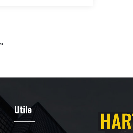
bes
Utile