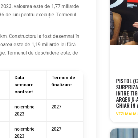
 2023, valoarea este de 1,77 miliarde
 36 de luni pentru execuție. Termenul
km. Constructorul a fost desemnat în
oarea este de 1,19 miliarde lei fără
uție. Termenul de deschidere este, de
Data
Termen de
PISTOL (
semnare
finalizare
SURPRIZA 
contract
INTRE TIG
ARGES S-
CHIAR ÎN
noiembrie
2027
2023
VEZI MAI M
noiembrie
2027
2023