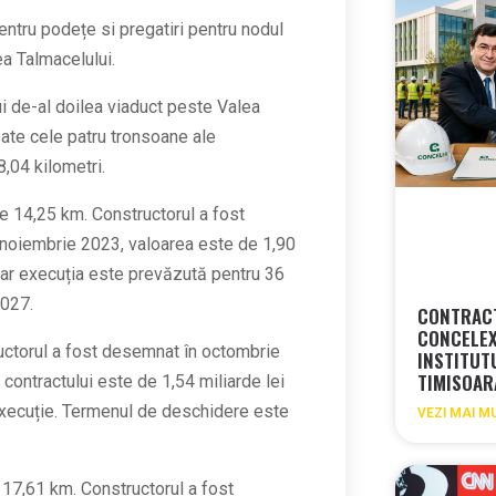
entru podețe si pregatiri pentru nodul
ea Talmacelului.
i de-al doilea viaduct peste Valea
oate cele patru tronsoane ale
,04 kilometri.
e 14,25 km. Constructorul a fost
 noiembrie 2023, valoarea este de 1,90
 iar execuția este prevăzută pentru 36
2027.
CONTRACT
CONCELEX
uctorul a fost desemnat în octombrie
INSTITUT
TIMISOA
contractului este de 1,54 miliarde lei
 execuție. Termenul de deschidere este
VEZI MAI M
17,61 km. Constructorul a fost