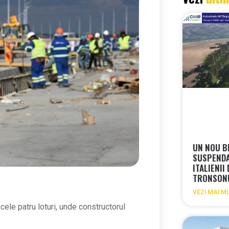
UN NOU B
SUSPEND
ITALIENII
TRONSON
VEZI MAI M
ele patru loturi, unde constructorul