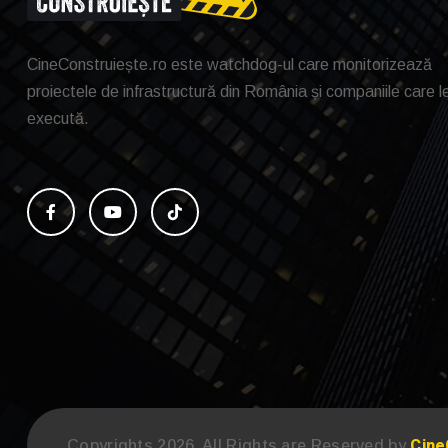
CineConstruiește.ro este watchdog-ul care monitorizează
proiectele de infrastructură din România și companiile care l
execută.
Cine
Copyrights 2026. All Rights are Reserved by