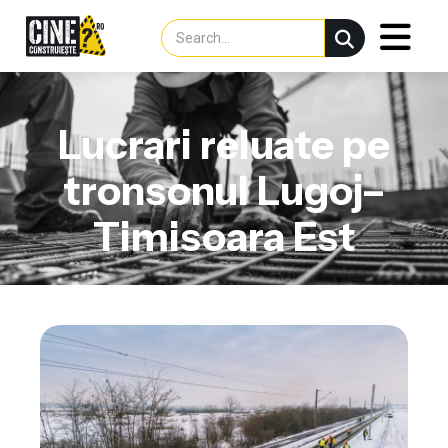
Lucrari reluate pe
tronsonul Lugoj–
Timisoara Est