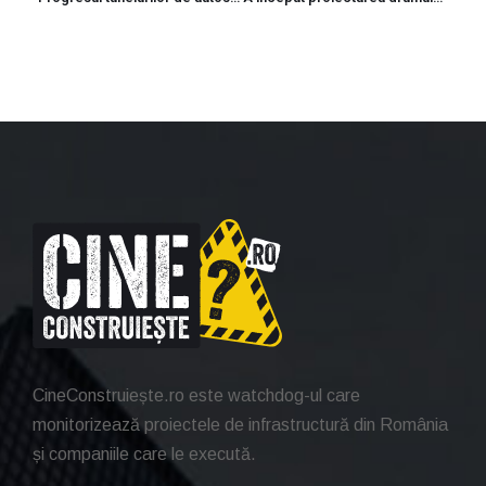
CineConstruiește.ro este watchdog-ul care
monitorizează proiectele de infrastructură din România
și companiile care le execută.