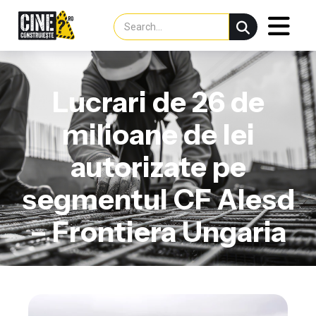
Lucrari de 26 de
milioane de lei
autorizate pe
segmentul CF Alesd
– Frontiera Ungaria