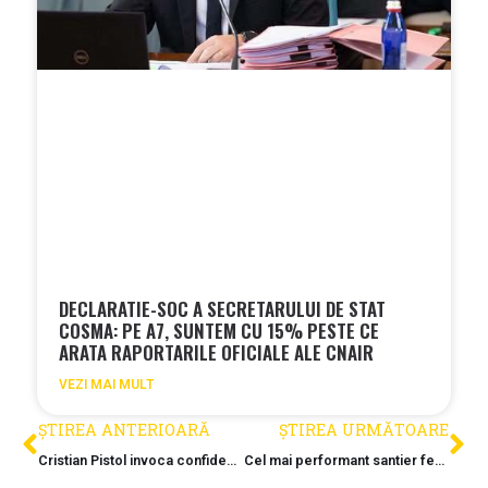
DECLARATIE-SOC A SECRETARULUI DE STAT
COSMA: PE A7, SUNTEM CU 15% PESTE CE
ARATA RAPORTARILE OFICIALE ALE CNAIR
VEZI MAI MULT
ȘTIREA ANTERIOARĂ
ȘTIREA URMĂTOARE
Cristian Pistol invoca confidentialitatea pentru un santier platit din bani publici. Ce constructor a fost avertizat sa nu faca declaratii publice?
Cel mai performant santier feroviar din PNRR. Tronsonul Lugoj – Timisoara Est a atins un progres de 67%