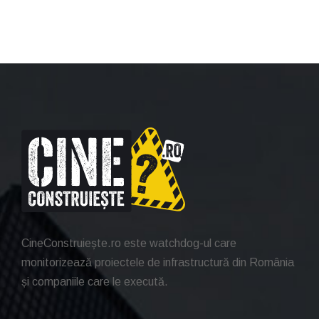
CineConstruiește.ro este watchdog-ul care
monitorizează proiectele de infrastructură din România
și companiile care le execută.