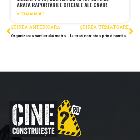
ARATA RAPORTARILE OFICIALE ALE CNAIR
VEZI MAI MULT
ȘTIREA ANTERIOARĂ
ȘTIREA URMĂTOARE
Organizarea santierului metroului clujean, aproape finalizata
Lucrari non-stop prin dinamitare pe cel mai dificil sector al Autostrazii Sibiu–Pitesti