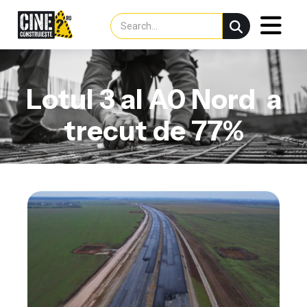
Lotul 3 al A0 Nord a
trecut de 77%