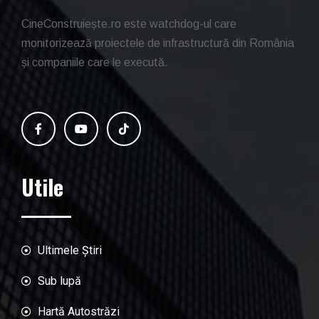
CineConstruiește.ro este watchdog-ul care
monitorizează proiectele de infrastructură din România
și companiile care le execută.
Utile
Ultimele Știri
Sub lupă
Hartă Autostrăzi