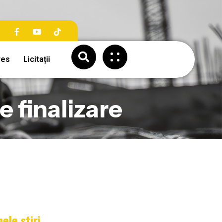
res
Licitații
e finalizare
mele știri