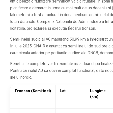
anticipeaza o fluidizare semnificativa a circulatiei in zona 
planificare a demarat in urma cu mai mult de un deceniu si 
kilometri si a fost structurat in doua sectiuni: semi-inelul d
loturi distincte. Compania Nationala de Administrare a Infra
licitatiile, proiectarea si executia fiecarui tronson.
Semi-inelul sudic al A0 masurand 50,99 km a inregistrat un 
In iulie 2025, CNAIR a anuntat ca semi-inelul de sud preia
care circula anterior pe portiunile sudice ale DNCB, demon
Beneficiile complete vor fi resimtite insa doar dupa finalizar
Pentru ca inelul A0 sa devina complet functional, este nece
inelul nordic.
Tronson (Semi-inel)
Lot
Lungime
(km)