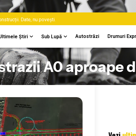
nstrucții. Date, nu povești.
Autostrăzi
Drumuri Exp
Ultimele Știri
Sub Lupă
strazii A0 aproape d
Vezi
ulti