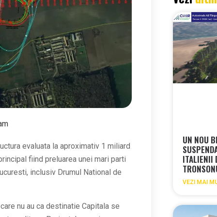
 am
UN NOU B
ructura evaluata la aproximativ 1 miliard
SUSPEND
ITALIENII
principal fiind preluarea unei mari parti
TRONSON
Bucuresti, inclusiv Drumul National de
VEZI MAI M
 care nu au ca destinatie Capitala se