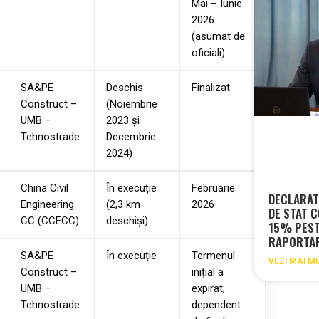
Mai – Iunie
2026
(asumat de
oficiali)
SA&PE
Deschis
Finalizat
Construct –
(Noiembrie
UMB –
2023 și
Tehnostrade
Decembrie
2024)
China Civil
În execuție
Februarie
DECLARAT
Engineering
(2,3 km
2026
DE STAT 
CC (CCECC)
deschiși)
15% PEST
RAPORTAR
SA&PE
În execuție
Termenul
VEZI MAI M
Construct –
inițial a
UMB –
expirat;
Tehnostrade
dependent