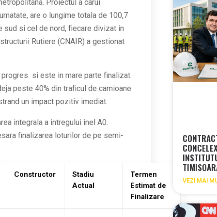
metropolitana. Proiectul a carui
jumatate, are o lungime totala de 100,7
e sud si cel de nord, fiecare divizat in
structurii Rutiere (CNAIR) a gestionat
progres si este in mare parte finalizat.
 deja peste 40% din traficul de camioane
strand un impact pozitiv imediat.
ea integrala a intregului inel A0.
sara finalizarea loturilor de pe semi-
CONTRACT
CONCELEX
INSTITUT
TIMISOA
Constructor
Stadiu
Termen
VEZI MAI M
Actual
Estimat de
Finalizare