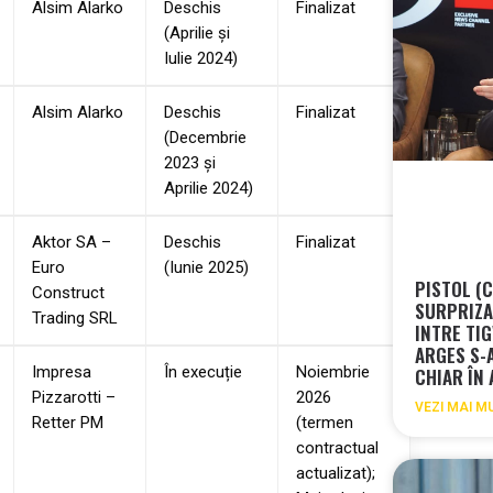
Alsim Alarko
Deschis
Finalizat
(Aprilie și
Iulie 2024)
Alsim Alarko
Deschis
Finalizat
(Decembrie
2023 și
Aprilie 2024)
Aktor SA –
Deschis
Finalizat
Euro
(Iunie 2025)
PISTOL (
Construct
SURPRIZA 
Trading SRL
INTRE TIG
ARGES S-
Impresa
În execuție
Noiembrie
CHIAR ÎN
Pizzarotti –
2026
VEZI MAI M
Retter PM
(termen
contractual
actualizat);