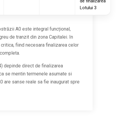
de finalizarea
Lotului 3
trăzii A0 este integral funcțional,
greu de tranzit din zona Capitalei. In
itica, fiind necesara finalizarea celor
a completa.
) depinde direct de finalizarea
Daca se mentin termenele asumate si
 A0 are sanse reale sa fie inaugurat spre