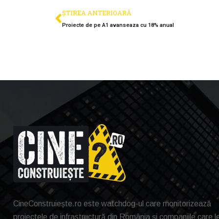
ȘTIREA ANTERIOARĂ
Proiecte de pe A1 avanseaza cu 18% anual
CineConstruiește.ro este watchdog-ul care monitorizează
proiectele de infrastructură din România și companiile care l