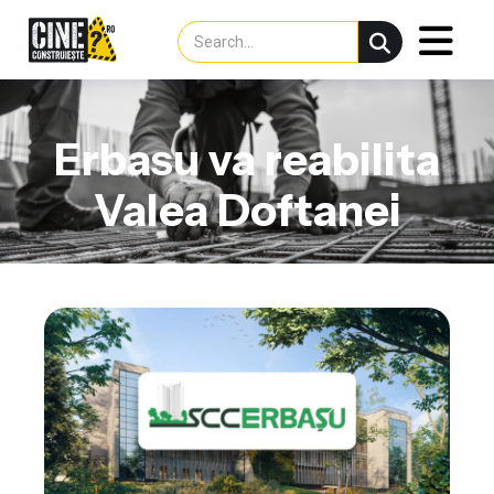
Erbasu va reabilita
Valea Doftanei