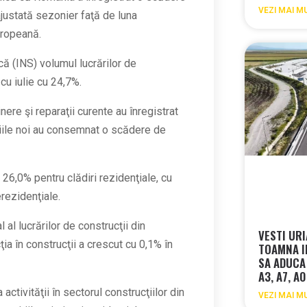
VEZI MAI M
ajustată sezonier faţă de luna
uropeană.
că (INS) volumul lucrărilor de
cu iulie cu 24,7%.
inere şi reparaţii curente au înregistrat
cţiile noi au consemnat o scădere de
 26,0% pentru clădiri rezidenţiale, cu
erezidenţiale.
al lucrărilor de construcţii din
VESTI UR
ia în construcţii a crescut cu 0,1% în
TOAMNA I
SA ADUCA
A3, A7, A0
tivităţii în sectorul construcţiilor din
VEZI MAI M