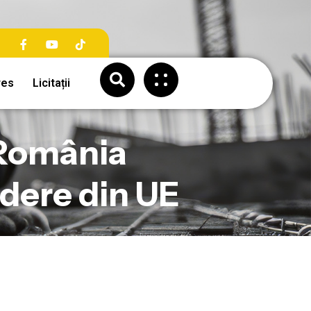
res
Licitații
: România
dere din UE