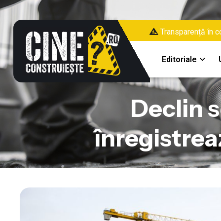
Transparență în co
Editoriale
Declin s
înregistre