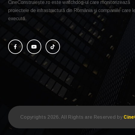
CineConstruiește.ro este watchdog-ul care monitorizează
proiectele de infrastructură din România și companiile care l
execută.
Cine
Copyrights 2026. All Rights are Reserved by