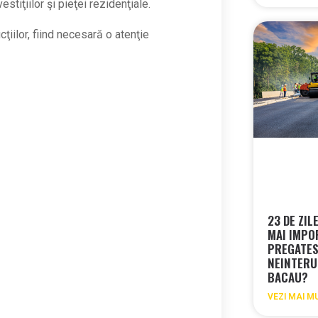
stiţiilor şi pieţei rezidenţiale.
iilor, fiind necesară o atenţie
23 DE ZI
MAI IMPO
PREGATES
NEINTERU
BACAU?
VEZI MAI M