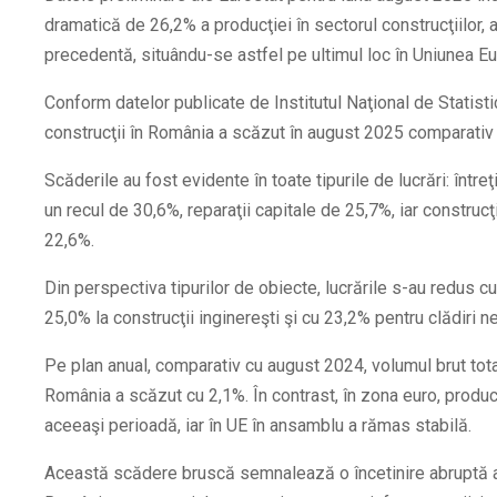
dramatică de 26,2% a producţiei în sectorul construcţiilor, 
precedentă, situându-se astfel pe ultimul loc în Uniunea E
Conform datelor publicate de Institutul Naţional de Statisti
construcţii în România a scăzut în august 2025 comparativ 
Scăderile au fost evidente în toate tipurile de lucrări: întreţ
un recul de 30,6%, reparaţii capitale de 25,7%, iar constru
22,6%.
Din perspectiva tipurilor de obiecte, lucrările s-au redus cu
25,0% la construcţii inginereşti şi cu 23,2% pentru clădiri n
Pe plan anual, comparativ cu august 2024, volumul brut total 
România a scăzut cu 2,1%. În contrast, în zona euro, producţ
aceeaşi perioadă, iar în UE în ansamblu a rămas stabilă.
Această scădere bruscă semnalează o încetinire abruptă a ac