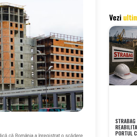
Vezi
ulti
STRABAG 
REABILIT
PORTUL 
dică că România a înregistrat o scădere