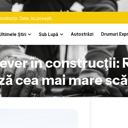
nstrucții. Date, nu povești.
Autostrăzi
Drumuri Exp
Ultimele Știri
Sub Lupă
ever în construcţii
ază cea mai mare scă