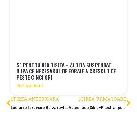
SF PENTRU DEX TISITA – ALBITA SUSPENDAT
DUPA CE NECESARUL DE FORAJE A CRESCUT DE
PESTE CINCI ORI
VEZI MAI MULT
ȘTIREA ANTERIOARĂ
ȘTIREA URMĂTOARE
Lucrarile feroviare Barzava–Ilteu se apropie de final
Autostrada Sibiu–Pitesti ar putea fi gata abia in 2030–2031