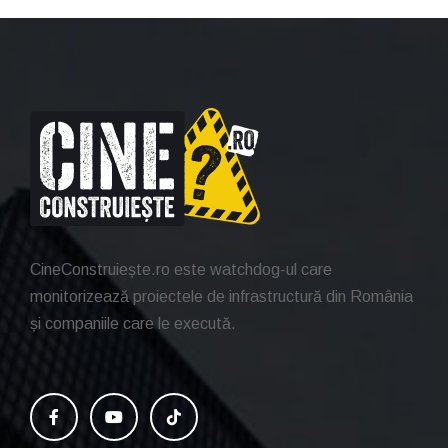
CineConstruiește.ro este watchdog-ul care
monitorizează proiectele de infrastructură din România
și companiile care le execută.