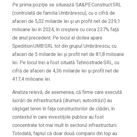
Pe prima poziţie se situează SA&PE Construct SRL
(controlată de familia Umbrărescu), cu o cifră de
afaceri de 5,02 miliarde lei şi un profit net de 229,1
milioane lei în 2024, în creştere cu circa 237% faţă
de anul precedent.
Pe locul al doilea apare
Spedition UMB SRL tot din grupul Umbrărescu, cu
afaceri de 5 miliarde lei şi profit net de 81,8 milioane
lei.
Pe locul trei a fost situată Tehnostrade SRL, cu
cifră de afaceri de 4,36 miliarde lei şi profit net de
417,4 milioane lei.
Analiza relevă, de asemenea, că firme care execută
lucrări de infrastructură (drumuri, autostrăzi) au
câştigat teren în faţa constructorilor de clădiri, în
contextul în care investiţiile publice au fost
concentrate tot mai mult în sectorul infrastructurii.
Totodată, faptul că doar două companii din top au