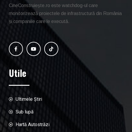
CineConstruiește.ro este watchdog-ul care
monitorizează proiectele de infrastructură din România
și companiile care le execută.
Utile
Ultimele Știri
Sub lupă
Hartă Autostrăzi