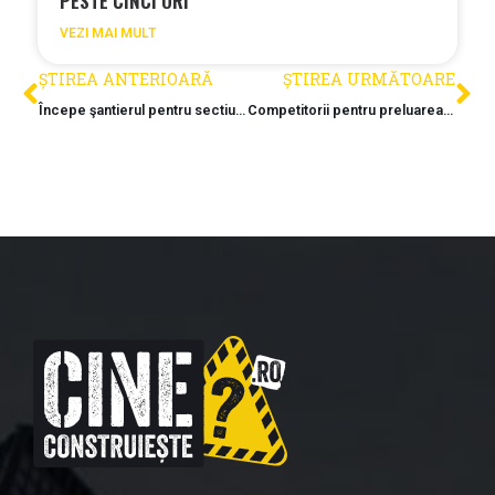
PESTE CINCI ORI
VEZI MAI MULT
ȘTIREA ANTERIOARĂ
ȘTIREA URMĂTOARE
Începe şantierul pentru sectiunea 1 a Autostrăzii Unirii
Competitorii pentru preluarea Liberty Galați: Dorinel Umbrărescu vs Rinat Akhmetov