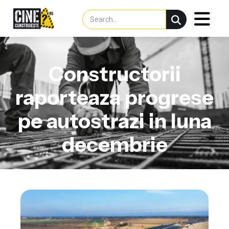
Constructorii
raporteaza progrese
pe autostrazi in luna
decembrie