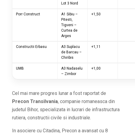
Lot 3 Nord
Porr Construct
A1 Sibiu –
+1,50
Pitesti,
Tigveni –
Curtea de
Arges
Constructii Erbasu
A3 Suplacu
+1,11
de Barcau –
Chiribis
UMB
A3 Nadaselu
+1,00
– Zimbor
Cel mai mare progres lunar a fost raportat de
Precon Transilvania
, companie romaneasca din
judetul Bihor, specializata in lucrari de infrastructura
rutiera, constructii civile si industriale.
In asociere cu Citadina, Precon a avansat cu 8