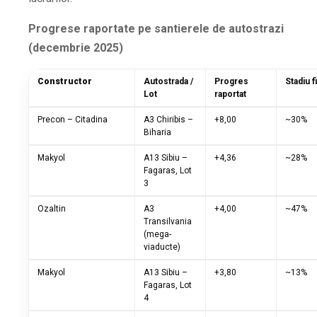
Progrese raportate pe santierele de autostrazi
(decembrie 2025)
Constructor
Autostrada /
Progres
Stadiu f
Lot
raportat
Precon – Citadina
A3 Chiribis –
+8,00
~30%
Biharia
Makyol
A13 Sibiu –
+4,36
~28%
Fagaras, Lot
3
Ozaltin
A3
+4,00
~47%
Transilvania
(mega-
viaducte)
Makyol
A13 Sibiu –
+3,80
~13%
Fagaras, Lot
4