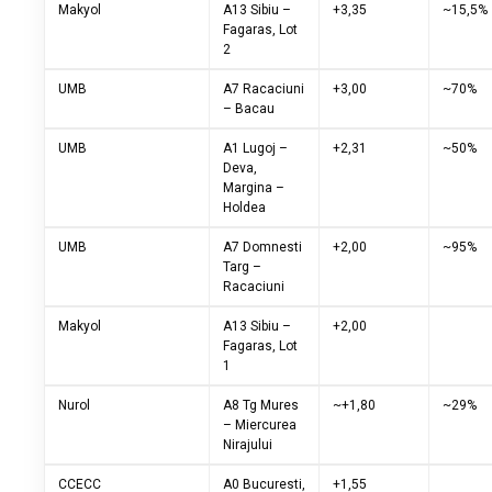
Makyol
A13 Sibiu –
+3,35
~15,5%
Fagaras, Lot
2
UMB
A7 Racaciuni
+3,00
~70%
– Bacau
UMB
A1 Lugoj –
+2,31
~50%
Deva,
Margina –
Holdea
UMB
A7 Domnesti
+2,00
~95%
Targ –
Racaciuni
Makyol
A13 Sibiu –
+2,00
Fagaras, Lot
1
Nurol
A8 Tg Mures
~+1,80
~29%
– Miercurea
Nirajului
CCECC
A0 Bucuresti,
+1,55