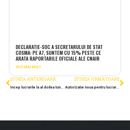
DECLARATIE-SOC A SECRETARULUI DE STAT
COSMA: PE A7, SUNTEM CU 15% PESTE CE
ARATA RAPORTARILE OFICIALE ALE CNAIR
VEZI MAI MULT
ȘTIREA ANTERIOARĂ
ȘTIREA URMĂTOARE
Incep lucrarile la al doilea tunel pe lotul Boita – Cornetu (A1)
Autorizatie noua pentru lucrari pe A8 Targu Mures – Miercurea Nirajului