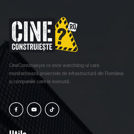
CineConstruiește.ro este watchdog-ul care
monitorizează proiectele de infrastructură din România
și companiile care le execută.
Utile