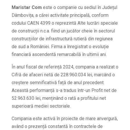
Maristar Com
este o companie cu sediul în Județul
Dâmbovița, a cărei activitate principală, conform
codului CAEN 4399 o reprezintă Alte lucrări speciale
de construcții n.c.a. fiind un jucător cheie în sectorul
construcțiilor de infrastructură rutieră din regiunea
de sud a României. Firma a înregistrat o evoluție
financiară ascendentă remarcabilă în ultimii ani.
În anul fiscal de referință 2024, compania a realizat o
Cifră de afaceri netă de 228.960.034 lei, marcând o
creștere semnificativă față de anul precedent.
Această performanță s-a tradus într-un Profit net de
52.963.630 lei, menținând o rată a profitului net
superioară mediei sectoriale.
Compania este activă în proiecte de mare anvergură,
având o prezență constantă în contractele de