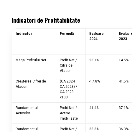
Indicatori de Profitabilitate
Indicator
Formulă
Evaluare
Evaluar
2024
2023
Marja Profitului Net
Profit Net /
23.1%
14.5%
Cifra de
Afaceri
Creșterea Cifrei de
(CA 2024 –
-17.8%
41.5%
Afaceri
CA 2023) /
CA 2023
x100
Randamentul
Profit Net /
41.4%
37.1%
Activelor
Active
Imobilizate
Randamentul
Profit Net /
33.3%
36.3%