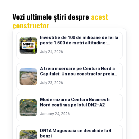
Vezi ultimele știri despre
acest
constructor
Investitie de 100 de milioane de lei la
peste 1.500 de metri altitudine:
Maristar modernizeaza soseaua
July 24, 2026
spectaculoasa din Carpati
A treia incercare pe Centura Nord a
Capitalei: Un nou constructor preia
sectorul DN2 – A2 de la doar 20%
July 23, 2026
stadiu fizic
Modernizarea Centurii Bucuresti
Nord continua pe lotul DN2–A2
January 24, 2026
DN1A Mogosoaia se deschide la 4
benzi