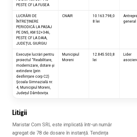
PESTE CF LA FUSEA
LUCRĂRI DE
CNAIR
10.163.798,0
Antrepr
ÎNTREȚINERE
8 lei
general
PERIODICĂ LA PASAJ
PE DN5, KM 52+346,
PESTE CF LA DAIA,
JUDEȚUL GIURGIU
Execuție lucrări pentru
Municipiul
12.845.503,8
Lider
proiectul “Reabilitare,
Moreni
lei
asocier
modernizare, dotare și
extindere (prin
desființare corp C2)
Școala Gimnazială nr.
4, Municipiul Moreni,
Județul Dâmbovița.
Litigii
Maristar Com SRL este implicată într-un număr
agregat de 78 de dosare în instanță. Tendința