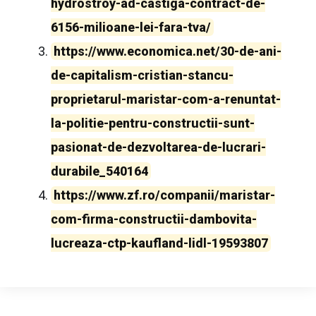
hydrostroy-ad-castiga-contract-de-
6156-milioane-lei-fara-tva/
https://www.economica.net/30-de-ani-
de-capitalism-cristian-stancu-
proprietarul-maristar-com-a-renuntat-
la-politie-pentru-constructii-sunt-
pasionat-de-dezvoltarea-de-lucrari-
durabile_540164
https://www.zf.ro/companii/maristar-
com-firma-constructii-dambovita-
lucreaza-ctp-kaufland-lidl-19593807