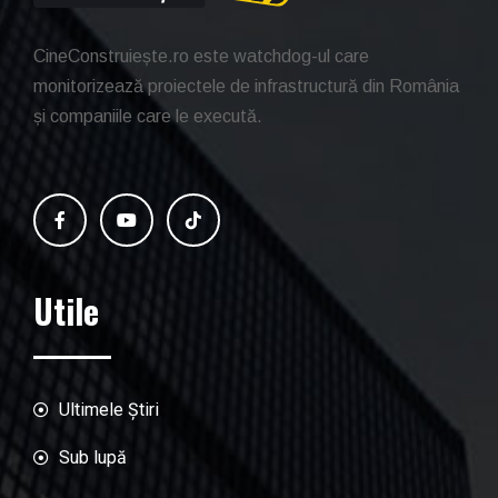
CineConstruiește.ro este watchdog-ul care
monitorizează proiectele de infrastructură din România
și companiile care le execută.
Utile
Ultimele Știri
Sub lupă