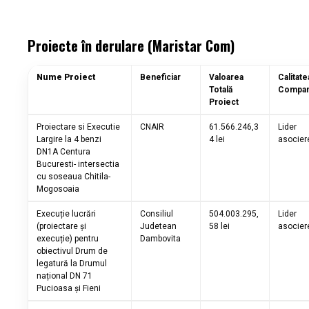
Proiecte în derulare (Maristar Com)
Nume Proiect
Beneficiar
Valoarea
Calitate
Totală
Compan
Proiect
Proiectare si Executie
CNAIR
61.566.246,3
Lider
Largire la 4 benzi
4 lei
asocier
DN1A Centura
Bucuresti- intersectia
cu soseaua Chitila-
Mogosoaia
Execuție lucrări
Consiliul
504.003.295,
Lider
(proiectare și
Judetean
58 lei
asocier
execuție) pentru
Dambovita
obiectivul Drum de
legatură la Drumul
național DN 71
Pucioasa și Fieni