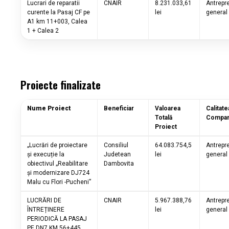
Lucrari de reparatii
CNAIR
8.231.033,61
Antrepr
curente la Pasaj CF pe
lei
general
A1 km 11+003, Calea
1 + Calea 2
Proiecte finalizate
Nume Proiect
Beneficiar
Valoarea
Calitate
Totală
Compan
Proiect
„Lucrări de proiectare
Consiliul
64.083.754,5
Antrepr
și execuție la
Judetean
lei
general
obiectivul „Reabilitare
Dambovita
și modernizare DJ724
Malu cu Flori -Pucheni”
LUCRĂRI DE
CNAIR
5.967.388,76
Antrepr
ÎNTREȚINERE
lei
general
PERIODICĂ LA PASAJ
PE DN7 KM 56+445