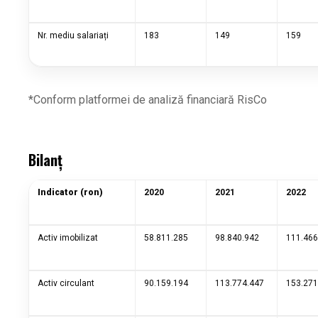
Nr. mediu salariați
183
149
159
*Conform platformei de analiză financiară RisCo
Bilanț
Indicator (ron)
2020
2021
2022
Activ imobilizat
58.811.285
98.840.942
111.466
Activ circulant
90.159.194
113.774.447
153.271