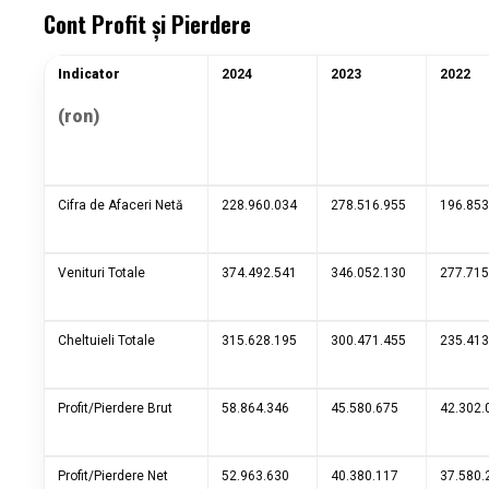
Cont Profit și Pierdere
Indicator
2024
2023
2022
(ron)
Cifra de Afaceri Netă
228.960.034
278.516.955
196.853
Venituri Totale
374.492.541
346.052.130
277.715
Cheltuieli Totale
315.628.195
300.471.455
235.413
Profit/Pierdere Brut
58.864.346
45.580.675
42.302.
Profit/Pierdere Net
52.963.630
40.380.117
37.580.