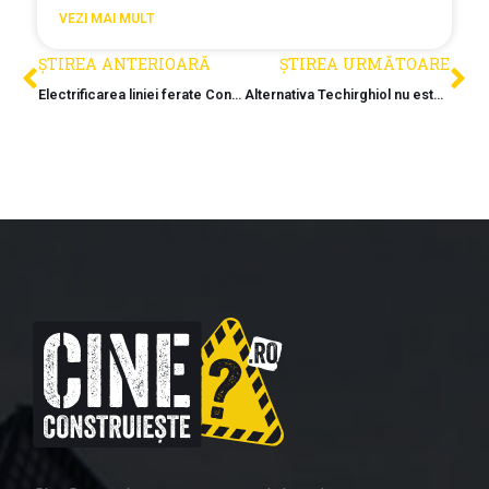
VEZI MAI MULT
ȘTIREA ANTERIOARĂ
ȘTIREA URMĂTOARE
Electrificarea liniei ferate Constanta – Mangalia va fi reluata
Alternativa Techirghiol nu este gata nici dupa zece ani