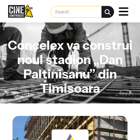
Concelex va construi
noul stadion „Dan
Paltinisanu” din
Timisoara