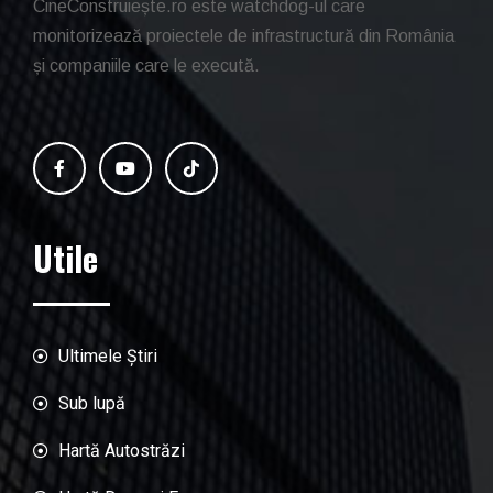
CineConstruiește.ro este watchdog-ul care
monitorizează proiectele de infrastructură din România
și companiile care le execută.
Utile
Ultimele Știri
Sub lupă
Hartă Autostrăzi