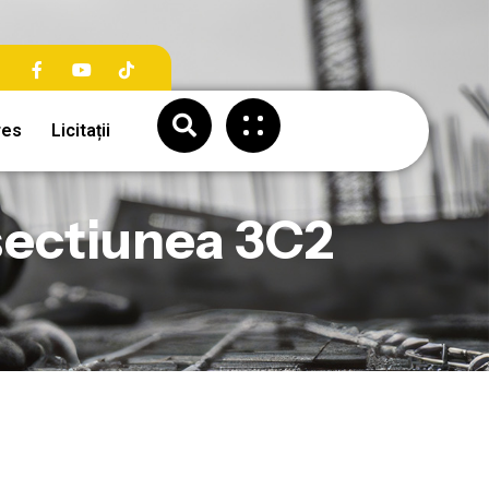
res
Licitații
sectiunea 3C2