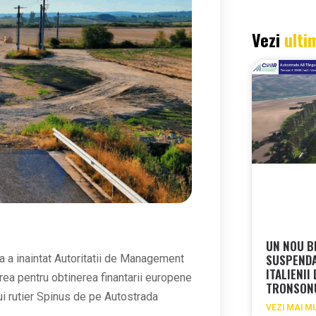
Vezi
ulti
UN NOU B
SUSPEND
a a inaintat Autoritatii de Management
ITALIENII
rerea pentru obtinerea finantarii europene
TRONSON
ui rutier Spinus de pe Autostrada
VEZI MAI M