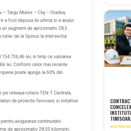
 – Targu Mures – Cluj – Oradea,
e a fost depusa lin ultima zi a anului
ru un segment de aproximativ 28,5
i rutier de la Spinus la intersectia
8.154.736,46 lei, in timp ce valoarea
,66 lei. Conform celor mai recente
Europene poate ajunge la 60% din
or pe reteaua rutiera TEN-T Centrala,
CONTRACT
turi de proiecte feroviare si initiative
CONCELEX
INSTITUT
TIMISOA
entru asigurarea continuitatii
VEZI MAI M
ngime de aproximativ 28,55 kilometri.