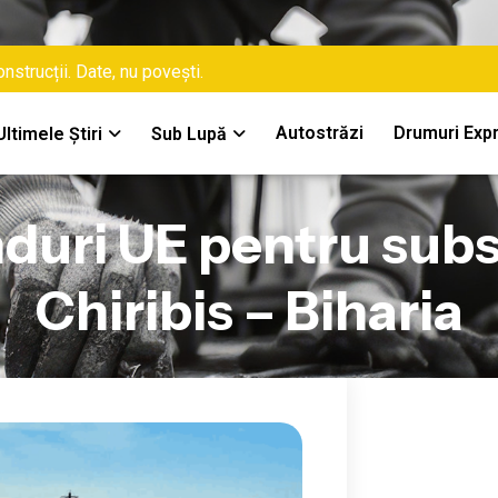
nstrucții. Date, nu povești.
Autostrăzi
Drumuri Exp
Ultimele Știri
Sub Lupă
nduri UE pentru sub
Chiribis – Biharia