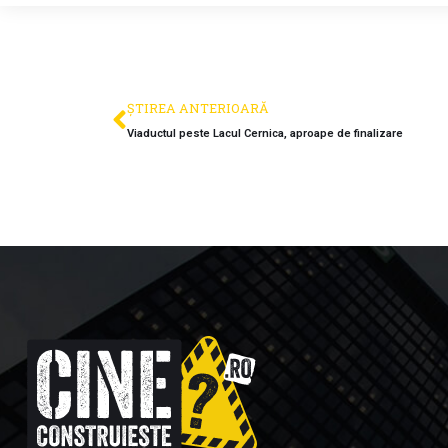
ȘTIREA ANTERIOARĂ
Viaductul peste Lacul Cernica, aproape de finalizare