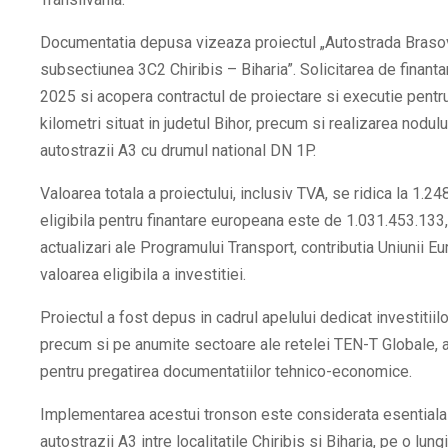
Documentatia depusa vizeaza proiectul „Autostrada Brasov
subsectiunea 3C2 Chiribis – Biharia”. Solicitarea de finantar
2025 si acopera contractul de proiectare si executie pent
kilometri situat in judetul Bihor, precum si realizarea nodulu
autostrazii A3 cu drumul national DN 1P.
Valoarea totala a proiectului, inclusiv TVA, se ridica la 1.24
eligibila pentru finantare europeana este de 1.031.453.133
actualizari ale Programului Transport, contributia Uniunii 
valoarea eligibila a investitiei.
Proiectul a fost depus in cadrul apelului dedicat investitiil
precum si pe anumite sectoare ale retelei TEN-T Globale, ala
pentru pregatirea documentatiilor tehnico-economice.
Implementarea acestui tronson este considerata esentiala p
autostrazii A3 intre localitatile Chiribis si Biharia, pe o lu