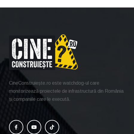
CineConstruiește.ro este watchdog-ul care
monitorizează proiectele de infrastructură din România
și companiile care le execută.