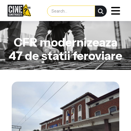
CFR modernizeaza
47 de statii feroviare