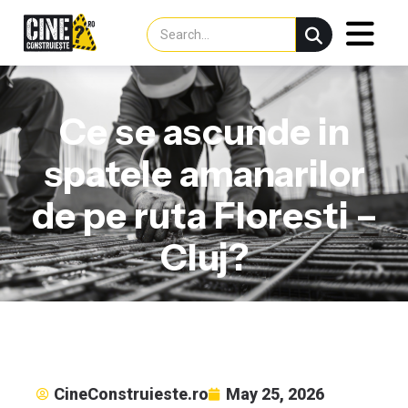
Ce se ascunde in
spatele amanarilor
de pe ruta Floresti –
Cluj?
CineConstruieste.ro
May 25, 2026