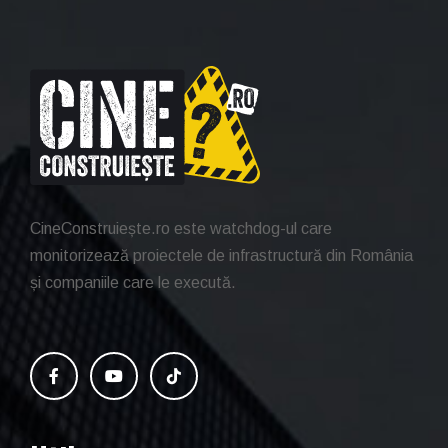
CineConstruiește.ro este watchdog-ul care
monitorizează proiectele de infrastructură din România
și companiile care le execută.