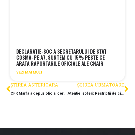
DECLARATIE-SOC A SECRETARULUI DE STAT
COSMA: PE A7, SUNTEM CU 15% PESTE CE
ARATA RAPORTARILE OFICIALE ALE CNAIR
VEZI MAI MULT
ȘTIREA ANTERIOARĂ
ȘTIREA URMĂTOARE
CFR Marfa a depus oficial cererea de intrare in faliment: Va fi Carpatica Feroviar o noua masina de tocat banii publici?
Atentie, soferi: Restrictii de circulatie timp de cinci zile pe Autostrada A1 Bucuresti – Pitesti