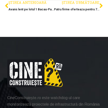
ȘTIREA ANTERIOARĂ
ȘTIREA URMĂTOARE
Avans lent pe lotul 1 Bacau-Pascani al Autostrazii Moldovei
Patru firme oferteaza pentru 7,3 milioane de lei pentru sensurile giratorii din Timiș
CineConstruiește.ro este watchdog-ul care
monitorizează proiectele de infrastructură din România