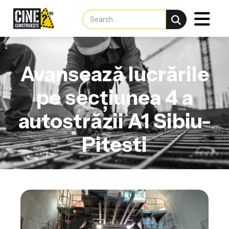
Avansează lucrările
pe secțiunea 4 a
autostrăzii A1 Sibiu-
Pitesti