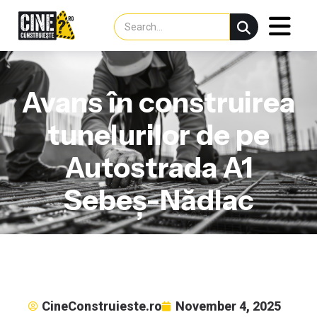
Avans în construirea
tunelurilor de pe
Autostrada A1
Sebeș-Nădlac
CineConstruieste.ro
November 4, 2025