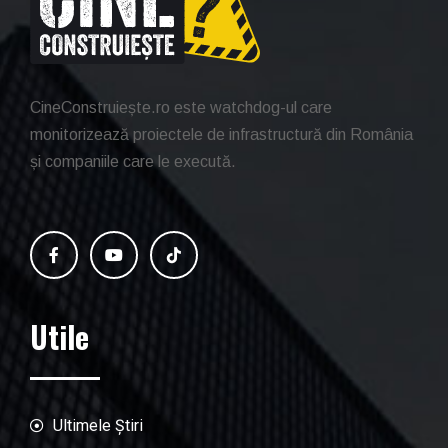
CineConstruiește.ro este watchdog-ul care
monitorizează proiectele de infrastructură din România
și companiile care le execută.
Utile
Ultimele Știri