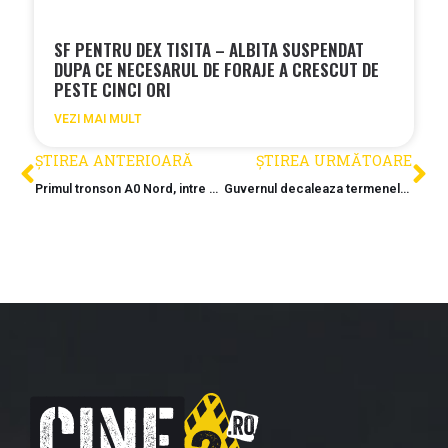
SF PENTRU DEX TISITA – ALBITA SUSPENDAT
DUPA CE NECESARUL DE FORAJE A CRESCUT DE
PESTE CINCI ORI
VEZI MAI MULT
ȘTIREA ANTERIOARĂ
ȘTIREA URMĂTOARE
Primul tronson A0 Nord, intre DN1 si DN1A ar putea fi finalizat cu 6 luni mai devreme
Guvernul decaleaza termenele de finalizare pentru A7 si A3