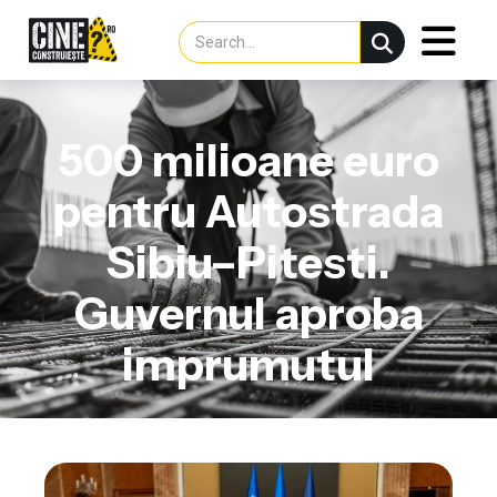
500 milioane euro
pentru Autostrada
Sibiu–Pitesti.
Guvernul aproba
imprumutul