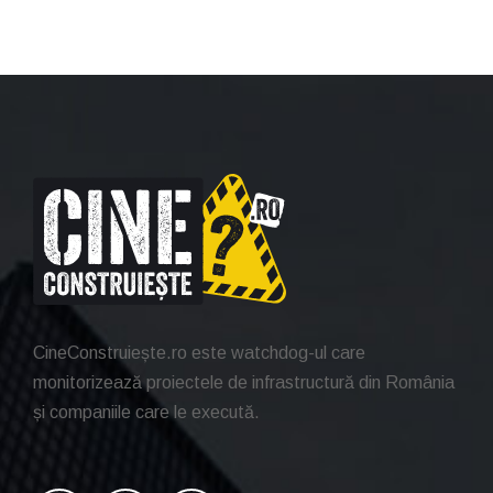
CineConstruiește.ro este watchdog-ul care
monitorizează proiectele de infrastructură din România
și companiile care le execută.