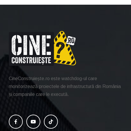
CineConstruiește.ro este watchdog-ul care
monitorizează proiectele de infrastructură din România
și companiile care le execută.