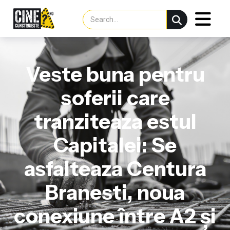
Veste buna pentru
soferii care
tranziteaza estul
Capitalei: Se
asfalteaza Centura
Branesti, noua
conexiune între A2 și