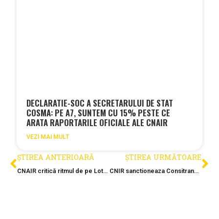
DECLARATIE-SOC A SECRETARULUI DE STAT
COSMA: PE A7, SUNTEM CU 15% PESTE CE
ARATA RAPORTARILE OFICIALE ALE CNAIR
VEZI MAI MULT
ȘTIREA ANTERIOARĂ
ȘTIREA URMĂTOARE
CNAIR critică ritmul de pe Lotul 3 al Autostrăzii Bucureștiului. Doar 170 de muncitori pe un șantier strategic
CNIR sanctioneaza Consitrans cu 4 milioane lei si avertizeaza cu rezilierea contractului autostrazii Ploiesti–Brasov