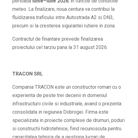
perioada
iunie–iulie 2026
, in functie de conditiile
meteo. La finalizare, noua centura va contribui la
fluidizarea traficului intre Autostrada A2 si DN3,
precum si la cresterea sigurantei rutiere in zona.
Contractul de finantare prevede finalizarea
proiectului cel tarziu pana la 31 august 2026.
TRACON SRL
Compania TRACON este un constructor roman cu o
experienta de peste trei decenii in domeniul
infrastructurii civile si industriale, avand o prezenta
consolidata in regiunea Dobrogei. Firma este
specializata in proiecte complexe de drumuri, poduri
si constructii hidrotehnice, fiind recunoscuta pentru
capacitatea tehnica de a gestiona lucrari de