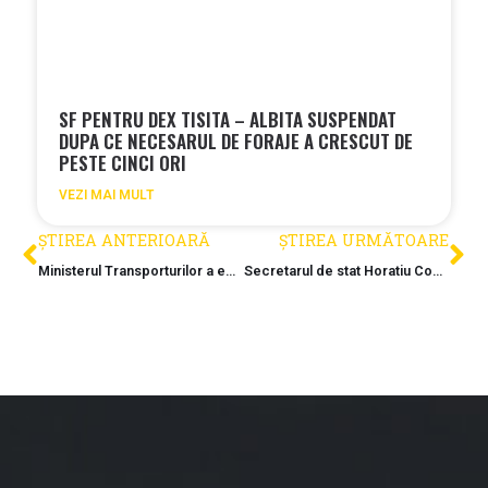
SF PENTRU DEX TISITA – ALBITA SUSPENDAT
DUPA CE NECESARUL DE FORAJE A CRESCUT DE
PESTE CINCI ORI
VEZI MAI MULT
ȘTIREA ANTERIOARĂ
ȘTIREA URMĂTOARE
Ministerul Transporturilor a emis o noua autorizatie de construire pe Sectiunea 2 Boita – Cornetu a A1
Secretarul de stat Horatiu Cosma anunta ca podul de la Nadaselu ar putea fi gata in aproximativ 2 luni