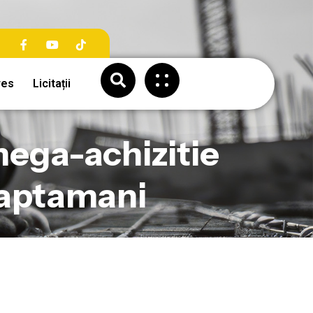
res
Licitații
mega-achizitie
saptamani