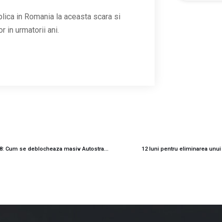
aplica in Romania la aceasta scara si
r in urmatorii ani.
3 ordine de incepere dintr-o lovitura pe sectorul iesean al A8: Cum se deblocheaza masiv Autostrada Unirii?
12 luni pentru eliminarea unui