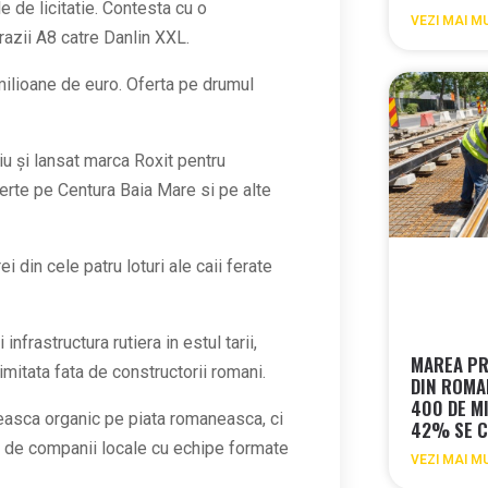
le de licitatie. Contesta cu o
VEZI MAI M
trazii A8 catre Danlin XXL.
ilioane de euro. Oferta pe drumul
u și lansat marca Roxit pentru
ferte pe Centura Baia Mare si pe alte
i din cele patru loturi ale caii ferate
frastructura rutiera in estul tarii,
MAREA PR
itata fata de constructorii romani.
DIN ROMA
400 DE MI
reasca organic pe piata romaneasca, ci
42% SE C
a de companii locale cu echipe formate
VEZI MAI M