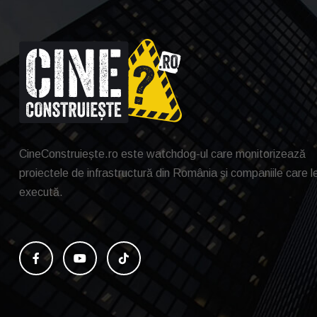
CineConstruiește.ro este watchdog-ul care monitorizează
proiectele de infrastructură din România și companiile care l
execută.