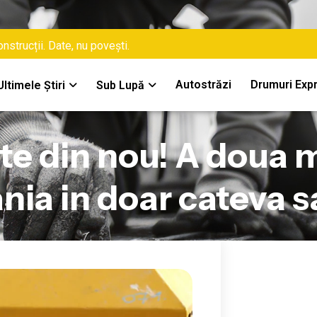
nstrucții. Date, nu povești.
Autostrăzi
Drumuri Exp
Ultimele Știri
Sub Lupă
te din nou! A doua 
nia in doar cateva 