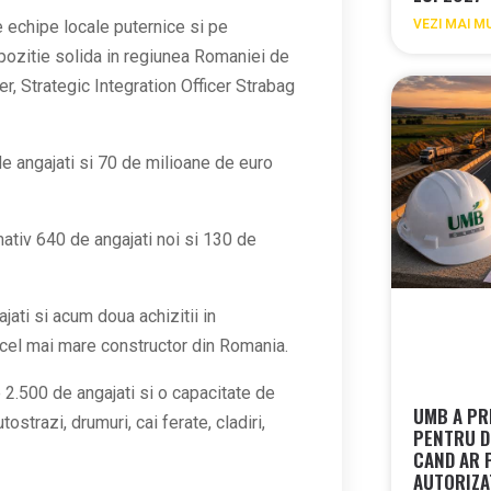
VEZI MAI M
 echipe locale puternice si pe
 pozitie solida in regiunea Romaniei de
er, Strategic Integration Officer Strabag
de angajati si 70 de milioane de euro
ativ 640 de angajati noi si 130 de
ati si acum doua achizitii in
a cel mai mare constructor din Romania.
 2.500 de angajati si o capacitate de
UMB A PR
trazi, drumuri, cai ferate, cladiri,
PENTRU D
CAND AR 
AUTORIZA