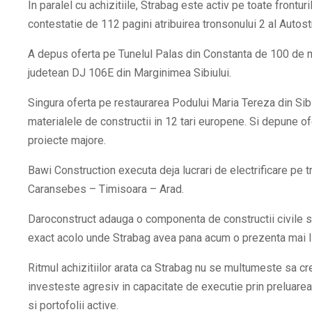
In paralel cu achizitiile, Strabag este activ pe toate fronturi
contestatie de 112 pagini atribuirea tronsonului 2 al Autos
A depus oferta pe Tunelul Palas din Constanta de 100 de m
judetean DJ 106E din Marginimea Sibiului.
Singura oferta pe restaurarea Podului Maria Tereza din Sibi
materialele de constructii in 12 tari europene. Si depune o
proiecte majore.
Bawi Construction executa deja lucrari de electrificare pe tre
Caransebes – Timisoara – Arad.
Daroconstruct adauga o componenta de constructii civile si in
exact acolo unde Strabag avea pana acum o prezenta mai lim
Ritmul achizitiilor arata ca Strabag nu se multumeste sa c
investeste agresiv in capacitate de executie prin preluare
si portofolii active.