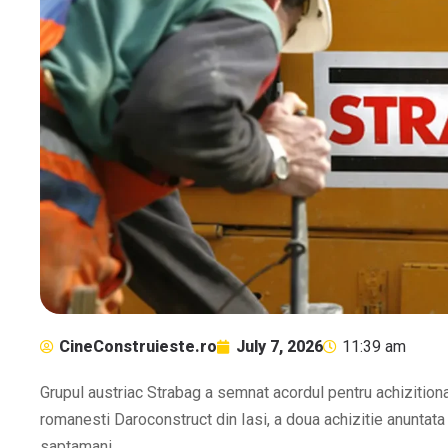
CineConstruieste.ro
July 7, 2026
11:39 am
Grupul austriac Strabag a semnat acordul pentru achizition
romanesti Daroconstruct din Iasi, a doua achizitie anuntata
saptamani.