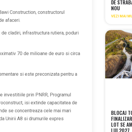
DE STRAB
NOU
Bawi Construction, constructorul
VEZI MAI M
de afaceri.
de cladiri, infrastructura rutiera, poduri
roximativ 70 de milioane de euro si circa
lementare si este preconizata pentru a
de investitiile prin PNRR, Programul
oconstruct, isi extinde capacitatea de
unde se concentreaza cele mai mari
BLOCAJ T
FINALIZA
ada Unirii A8 si drumurile expres
LOT SE A
LUI 2027