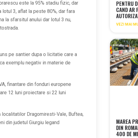
PENTRU D
mbrarescu este la 95% stadiu fizic, dar
CAND AR 
lotul 3, aflat la peste 80%, dar fara
AUTORIZA
 la sfarsitul anului dar lotul 3 nu,
VEZI MAI M
tostrada.
juns pe santier dupa o licitatie care a
a ca exemplu negativ in materie de
VA, finantare din fonduri europene
re 12 luni proiectare si 22 luni
localitatilor Dragomiresti-Vale, Buftea,
MAREA PR
ni din judetul Giurgiu legand
DIN ROMA
400 DE MI