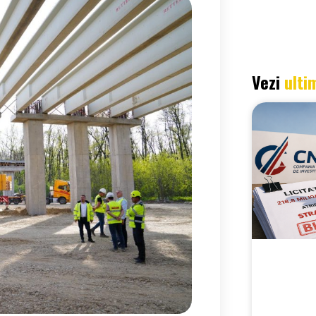
Vezi
ulti