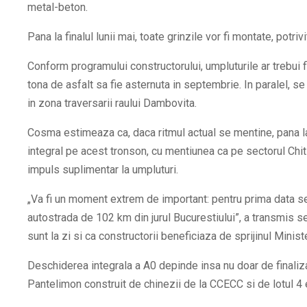
metal-beton.
Pana la finalul lunii mai, toate grinzile vor fi montate, potriv
Conform programului constructorului, umpluturile ar trebui fin
tona de asfalt sa fie asternuta in septembrie. In paralel, se 
in zona traversarii raului Dambovita.
Cosma estimeaza ca, daca ritmul actual se mentine, pana la f
integral pe acest tronson, cu mentiunea ca pe sectorul Chi
impuls suplimentar la umpluturi.
„Va fi un moment extrem de important: pentru prima data se 
autostrada de 102 km din jurul Bucurestiulu
i”, a transmis se
sunt la zi si ca constructorii beneficiaza de sprijinul Minist
Deschiderea integrala a A0 depinde insa nu doar de finalizar
Pantelimon construit de chinezii de la CCECC si de lotul 