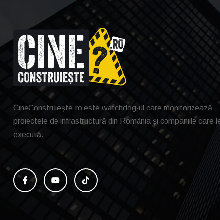
CineConstruiește.ro este watchdog-ul care monitorizează
proiectele de infrastructură din România și companiile care l
execută.