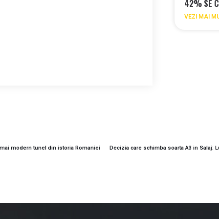
42% SE C
VEZI MAI M
l mai modern tunel din istoria Romaniei