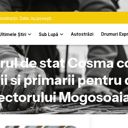
nstrucții. Date, nu povești.
Autostrăzi
Drumuri Exp
Ultimele Știri
Sub Lupă
rul de stat Cosma 
i si primarii pentr
sectorului Mogosoa