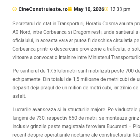
CineConstruieste.ro
May 10, 2026
12:33 pm
Secretarul de stat in Transporturi, Horatiu Cosma anunta pr
A0 Nord, intre Corbeanca si Dragomiresti, unde santierul a a
oficialului, in aceasta vara ar putea fi deschisa circulatia 
Corbeanca printr-o descarcare provizorie a traficului, o so
viitoare a convocat o intalnire intre Ministerul Transporturilor
Pe santierul de 17,5 kilometri sunt mobilizati peste 700 d
echipamente. Din totalul de 1,5 milioane de metri cubi de u
depasit deja pragul de un milion de metri cubi, iar zilnic s
asfalt.
Lucrarile avanseaza si la structurile majore. Pe viaductele 
lungimi de 730, respectiv 650 de metri, se monteaza grinzile
inclusiv grinzile peste magistrala feroviara Bucuresti – Ploi
recent despre operatiunile nocturne ale constructorului Ret