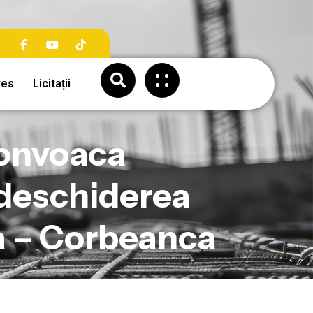
res
Licitații
convoaca
u deschiderea
ia – Corbeanca