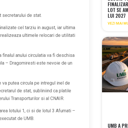
FINALIZA
LOT SE A
LUI 2027
it secretarului de stat.
VEZI MAI M
alizate cel tarziu in august, iar ultima
realizeaza ultimele relocari de utilitati
inalul anului circulatia va fi deschisa
tila – Dragomiresti este nevoie de un
va putea circula pe intregul inel de
cretarul de stat, subliniind ca platile
erului Transporturilor si al CNAIR.
ea lotului 1, ci si de lotul 3 Afumati –
4 executat de UMB.
UMB A PR