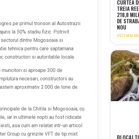
CURTEA DE
TREIA REE
218,8 MIL
DE STRAB
ogres pe primul tronson al Autostrazii
NOU
juns la 50% stadiu fizic. Potrivit
VEZI MAI M
pe sectorul dintre Mogosoaia si
lutie tehnica pentru care saptamana
, constructori si autoritatile locale.
e muncitori si aproape 300 de
mplutura necesari, constructorii au
e astern aproximativ 2.000 de tone de
principale de la Chitila si Mogosoaia, cu
, iar in ultimele nopti au fost ridicate
esti, asa cum am relatat intr-un articol
ter Group cu grinzile VFT de tip mixt
BLOCAJ T