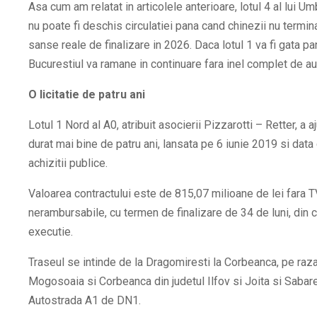
Asa cum am relatat in articolele anterioare, lotul 4 al lui U
nu poate fi deschis circulatiei pana cand chinezii nu termina 
sanse reale de finalizare in 2026. Daca lotul 1 va fi gata pana
Bucurestiul va ramane in continuare fara inel complet de au
O licitatie de patru ani
Lotul 1 Nord al A0, atribuit asocierii Pizzarotti – Retter, a a
durat mai bine de patru ani, lansata pe 6 iunie 2019 si dat
achizitii publice.
Valoarea contractului este de 815,07 milioane de lei fara T
nerambursabile, cu termen de finalizare de 34 de luni, din ca
executie.
Traseul se intinde de la Dragomiresti la Corbeanca, pe raza 
Mogosoaia si Corbeanca din judetul Ilfov si Joita si Sabare
Autostrada A1 de DN1.