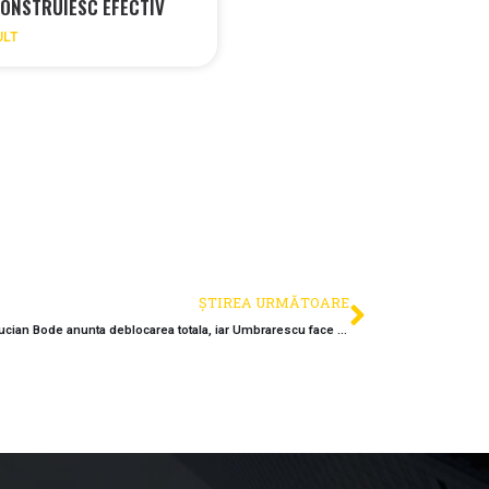
ONSTRUIESC EFECTIV
ULT
ȘTIREA URMĂTOARE
Decizia care schimba soarta A3 in Salaj: Lucian Bode anunta deblocarea totala, iar Umbrarescu face din Romanasi prioritatea anului