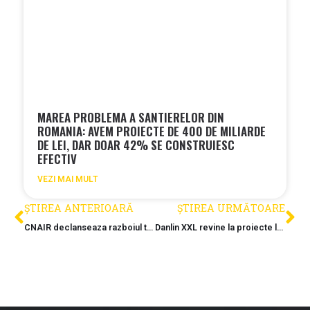
MAREA PROBLEMA A SANTIERELOR DIN
ROMANIA: AVEM PROIECTE DE 400 DE MILIARDE
DE LEI, DAR DOAR 42% SE CONSTRUIESC
EFECTIV
VEZI MAI MULT
ȘTIREA ANTERIOARĂ
ȘTIREA URMĂTOARE
CNAIR declanseaza razboiul total: Constructorul Dimex, o „bomba cu ceas” pentru achizitiile publice
Danlin XXL revine la proiecte locale: Pasajul de la Roman, testul de competenta inainte de „mizele” de miliarde de pe A8