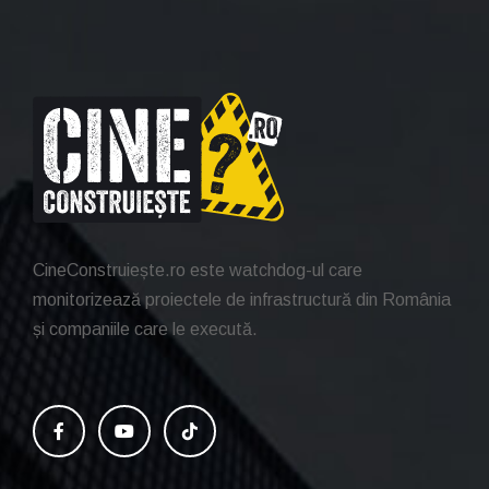
CineConstruiește.ro este watchdog-ul care
monitorizează proiectele de infrastructură din România
și companiile care le execută.