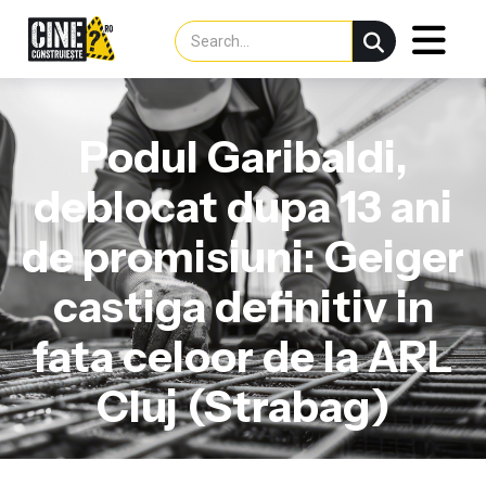
Podul Garibaldi,
deblocat dupa 13 ani
de promisiuni: Geiger
castiga definitiv in
fata celoor de la ARL
Cluj (Strabag)